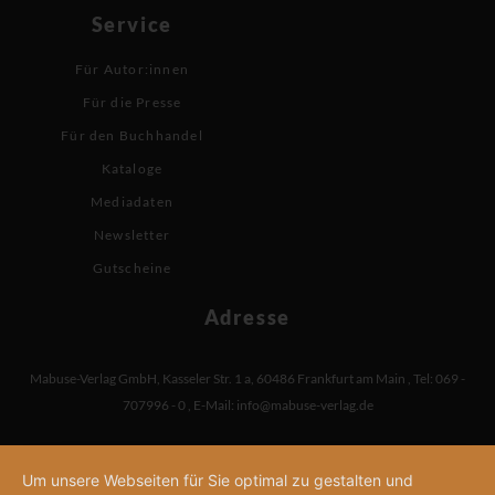
Service
Für Autor:innen
Für die Presse
Für den Buchhandel
Kataloge
Mediadaten
Newsletter
Gutscheine
Adresse
Mabuse-Verlag GmbH
,
Kasseler Str. 1 a
,
60486 Frankfurt am Main
,
Tel: 069 -
707996 - 0
,
E-Mail:
info@mabuse-verlag.de
Um unsere Webseiten für Sie optimal zu gestalten und