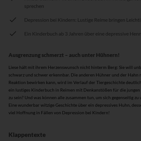
sprechen
Depression bei Kindern: Lustige Reime bringen Leichti
Ein Kinderbuch ab 3 Jahren über eine depressive Hen
Ausgrenzung schmerzt – auch unter Hühnern!
Liese hält mit ihrem Herzenswunsch nicht hinterm Berg: Sie will un
schwarz und schwer erkennbar. Die anderen Hühner und der Hahn mac
Reaktion bewirken kann, wird im Verlauf der Tiergeschichte deutlic
ein lustiges Kinderbuch in Reimen mit Denkanstößen für die jungen 
zu sein? Und was können alle zusammen tun, um sich gegenseitig zu u
Eine wunderbar witzige Geschichte über ein depressives Huhn, dess
viel Hoffnung in Fällen von Depression bei Kindern!
Klappentexte