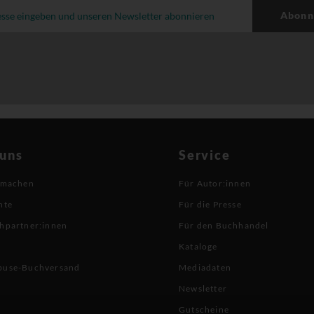
Abonn
 uns
Service
 machen
Für Autor:innen
hte
Für die Presse
hpartner:innen
Für den Buchhandel
Kataloge
buse-Buchversand
Mediadaten
Newsletter
Gutscheine