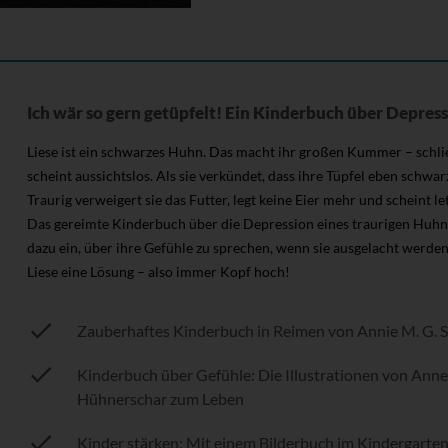
Ich wär so gern getüpfelt! Ein Kinderbuch über Depres
Liese ist ein schwarzes Huhn. Das macht ihr großen Kummer – schlie
scheint aussichtslos. Als sie verkündet, dass ihre Tüpfel eben schwar
Traurig verweigert sie das Futter, legt keine Eier mehr und scheint le
Das gereimte Kinderbuch über die Depression eines traurigen Huhn
dazu ein, über ihre Gefühle zu sprechen, wenn sie ausgelacht werden
Liese eine Lösung – also immer Kopf hoch!
Zauberhaftes Kinderbuch in Reimen von Annie M. G. 
Kinderbuch über Gefühle: Die Illustrationen von Ann
Hühnerschar zum Leben
Kinder stärken: Mit einem Bilderbuch im Kindergart