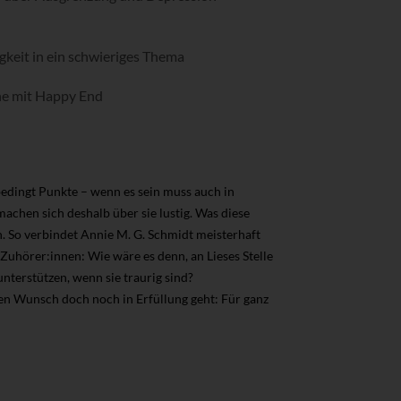
gkeit in ein schwieriges Thema
ne mit Happy End
bedingt Punkte – wenn es sein muss auch in
hen sich deshalb über sie lustig. Was diese
h. So verbindet Annie M. G. Schmidt meisterhaft
Zuhörer:innen: Wie wäre es denn, an Lieses Stelle
nterstützen, wenn sie traurig sind?
en Wunsch doch noch in Erfüllung geht: Für ganz