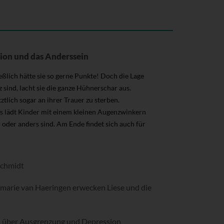
sion und das Anderssein
ßlich hätte sie so gerne Punkte! Doch die Lage
z sind, lacht sie die ganze Hühnerschar aus.
tztlich sogar an ihrer Trauer zu sterben.
s lädt Kinder mit einem kleinen Augenzwinkern
 oder anders sind. Am Ende findet sich auch für
Schmidt
emarie van Haeringen erwecken Liese und die
en über Ausgrenzung und Depression