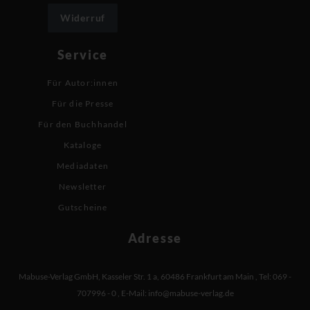
Widerruf
Service
Für Autor:innen
Für die Presse
Für den Buchhandel
Kataloge
Mediadaten
Newsletter
Gutscheine
Adresse
Mabuse-Verlag GmbH
,
Kasseler Str. 1 a
,
60486 Frankfurt am Main
,
Tel: 069 -
707996 - 0
,
E-Mail:
info@mabuse-verlag.de