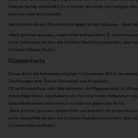
Mabuse Verlag vereint BECKs schönste, skurrilste und lustigste Z
zwischen zwei Buchdeckeln.
Verschenken Sie ein Wundermittel gegen schlechte Laune – denn beka
»Beck zeichnet sparsam, zielgerichtet und pointiert. Er scheut klas
nicht, beleuchtet sie aber durch kühne Reduktion einerseits, überrasc
Christian Maintz (Autor)
Klappentexte
Dieses Buch des bekannten Leipziger Cartoonisten BECK versammelt 
Zeichnungen zum Thema Gesundheit und Krankheit.
Ob im Krankenhaus oder Wartezimmer, ob Pflegepersonal, ÄrztInnen
AltenpflegerInnen, ApothekerInnen, ForscherInnen, Hebammen oder
Gesundheitswesen zeichnerisch wundervoll gegen den Strich.
„Beck zeichnet sparsam, zielgerichtet und pointiert. Er scheut klas
nicht, beleuchtet sie aber durch kühne Reduktion einerseits, überrasc
Christian Maintz (Autor)