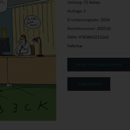
Umfang:
72 Seiten
Auflage:
3
Erscheinungsjahr:
2026
Bestellnummer:
202526
ISBN:
9783863215262
lieferbar
Jetzt im Shop kaufen
Empfehlen