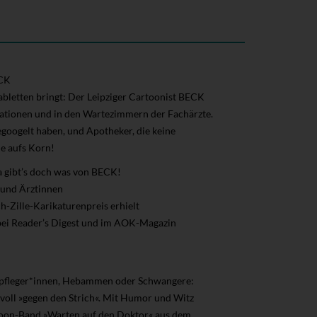
ECK
abletten bringt: Der Leipziger Cartoonist BECK
stationen und in den Wartezimmern der Fachärzte.
egoogelt haben, und Apotheker, die keine
e aufs Korn!
 gibt’s doch was von BECK!
 und Ärztinnen
-Zille-Karikaturenpreis erhielt
, bei Reader’s Digest und im AOK-Magazin
enpfleger*innen, Hebammen oder Schwangere:
oll »gegen den Strich«. Mit Humor und Witz
artoon-Band »Warten auf den Doktor« aus dem