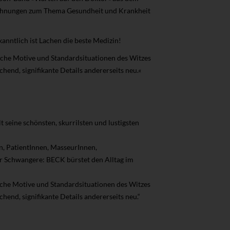
eichnungen zum Thema Gesundheit und Krankheit
nntlich ist Lachen die beste Medizin!
sische Motive und Standardsituationen des Witzes
hend, signifikante Details andererseits neu.«
seine schönsten, skurrilsten und lustigsten
, PatientInnen, MasseurInnen,
 Schwangere: BECK bürstet den Alltag im
sische Motive und Standardsituationen des Witzes
hend, signifikante Details andererseits neu.“