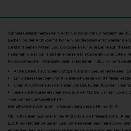
Schräge Begebenheiten beim Arzt: Cartoons von Comiczeichner B
Lachen, bis der Arzt kommt, kichern, bis die Krankenschwester die T
sorgt mit seinen Witzen und Wortspielen für gute Laune auf Pflege
Patienten, die schon längst eine bessere Diagnose als »Schnupfen« g
homöopathischen Ratenzahlungen akzeptieren – BECK nimmt sie all
Ärzte-Latein, Psychosen und Sparwahn im Gesundheitswesen: Da
Ein witziges Geschenk für Krankenschwestern und Pfleger, Ärzte
Über 70 Cartoons aus der Feder von BECK, der 2020 den Heinrich
Seine Karikaturen erscheinen u. a. in der taz, bei Carlsen Comic
»Gesundheit und Gesellschaft«
Der alltägliche Wahnsinn im Gesundheitswesen: Humor hilft!
Ob im Krankenhaus oder in der Arztpraxis, ob Pflegepersonal, Alt
BECK bürstet den Alltag im Gesundheitswesen zeichnerisch wunderv
entlarvt er die die schrägen Eigenheiten der Patient*innen. Der C