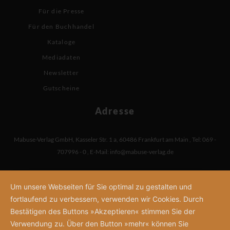
Für die Presse
Für den Buchhandel
Kataloge
Mediadaten
Newsletter
Gutscheine
Adresse
Mabuse-Verlag GmbH
,
Kasseler Str. 1 a
,
60486 Frankfurt am Main
,
Tel: 069 -
707996 - 0
,
E-Mail:
info@mabuse-verlag.de
Um unsere Webseiten für Sie optimal zu gestalten und
fortlaufend zu verbessern, verwenden wir Cookies. Durch
Bestätigen des Buttons »Akzeptieren« stimmen Sie der
Verwendung zu. Über den Button »mehr« können Sie