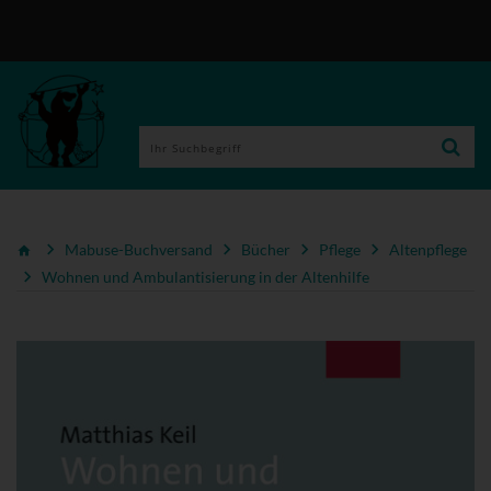
Mabuse-Buchversand
Bücher
Pflege
Altenpflege
Wohnen und Ambulantisierung in der Altenhilfe