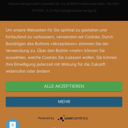
Mabuse-Verlag GmbH
,
Kasseler Str. 1 a
,
60486 Frankfurt am Main
,
Tel: 069 -
707996 - 0
,
E-Mail:
info@mabuse-verlag.de
Um unsere Webseiten für Sie optimal zu gestalten und
fortlaufend zu verbessern, verwenden wir Cookies. Durch
Bestätigen des Buttons »Akzeptieren« stimmen Sie der
Verwendung zu. Über den Button »mehr« können Sie
auswählen, welche Cookies Sie zulassen wollen. Sie können
Ihre Einwilligung jederzeit mit Wirkung für die Zukunft
widerrufen oder ändern.
ALLE AKZEPTIEREN
MEHR
Powered by