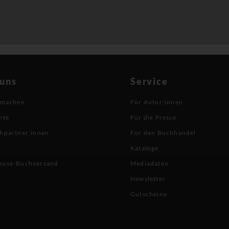
 uns
Service
 machen
Für Autor:innen
hte
Für die Presse
hpartner:innen
Für den Buchhandel
Kataloge
buse-Buchversand
Mediadaten
Newsletter
Gutscheine