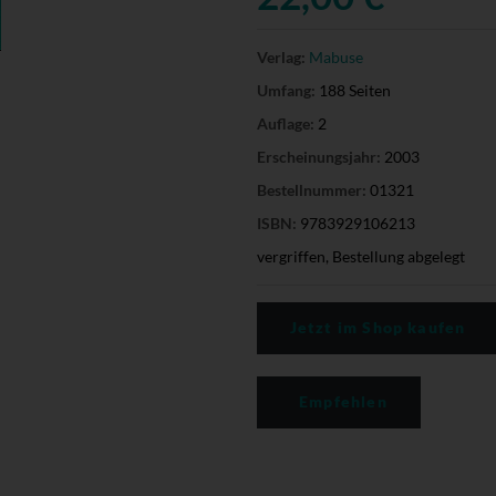
Verlag:
Mabuse
Umfang:
188 Seiten
Auflage:
2
Erscheinungsjahr:
2003
Bestellnummer:
01321
ISBN:
9783929106213
vergriffen, Bestellung abgelegt
Jetzt im Shop kaufen
Empfehlen