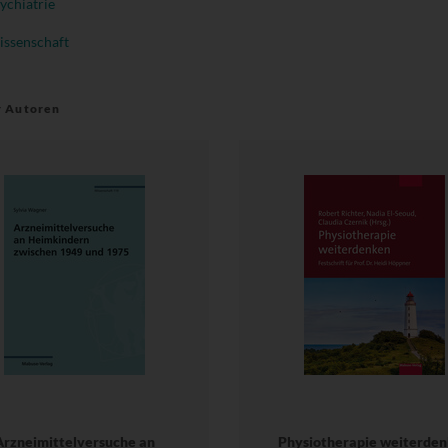
ychiatrie
ssenschaft
r Autoren
Arzneimittelversuche an
Physiotherapie weiterde