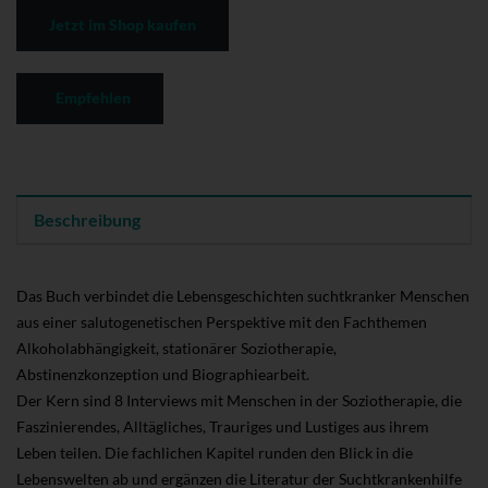
Jetzt im Shop kaufen
Empfehlen
Beschreibung
Das Buch verbindet die Lebensgeschichten suchtkranker Menschen
aus einer salutogenetischen Perspektive mit den Fachthemen
Alkoholabhängigkeit, stationärer Soziotherapie,
Abstinenzkonzeption und Biographiearbeit.
Der Kern sind 8 Interviews mit Menschen in der Soziotherapie, die
Faszinierendes, Alltägliches, Trauriges und Lustiges aus ihrem
Leben teilen. Die fachlichen Kapitel runden den Blick in die
Lebenswelten ab und ergänzen die Literatur der Suchtkrankenhilfe