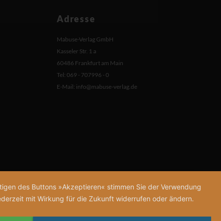
Adresse
Mabuse-Verlag GmbH
Kasseler Str. 1 a
60486 Frankfurt am Main
Tel: 069 - 707996 - 0
E-Mail:
info@mabuse-verlag.de
tätigen des Buttons »Akzeptieren« stimmen Sie der Verwendung
derzeit mit Wirkung für die Zukunft widerrufen oder ändern.