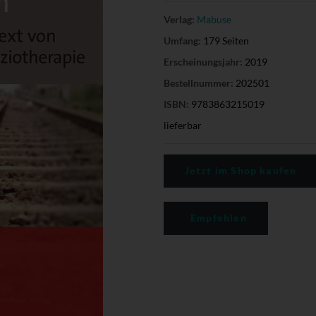
Verlag:
Mabuse
Umfang:
179 Seiten
Erscheinungsjahr:
2019
Bestellnummer:
202501
ISBN:
9783863215019
lieferbar
Jetzt im Shop kaufen
Empfehlen