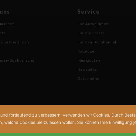
 uns
Service
 machen
Für Autor:innen
hte
Für die Presse
hpartner:innen
Für den Buchhandel
Kataloge
buse-Buchversand
Mediadaten
Newsletter
Gutscheine
n und fortlaufend zu verbessern, verwenden wir Cookies. Durch Bes
welche Cookies Sie zulassen wollen. Sie können Ihre Einwilligung je