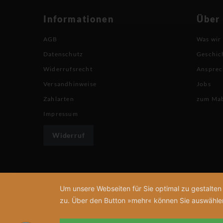
Informationen
Über
AGB
Was wir
Datenschutz
Geschic
Widerrufsrecht
Ansprec
Versandhinweise
Jobs
Zahlarten
zum Ma
Impressum
Widerruf
Um unsere Webseiten für Sie optimal zu gestalte
zu. Über den Button »mehr« können Sie auswählen, 