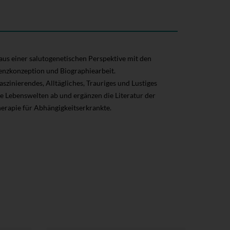
us einer salutogenetischen Perspektive mit den
enzkonzeption und Biographiearbeit.
szinierendes, Alltägliches, Trauriges und Lustiges
ie Lebenswelten ab und ergänzen die Literatur der
herapie für Abhängigkeitserkrankte.