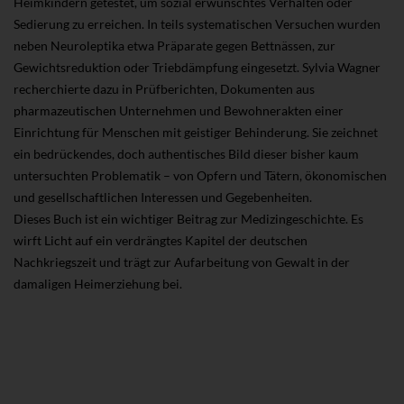
Heimkindern getestet, um sozial erwünschtes Verhalten oder
Sedierung zu erreichen. In teils systematischen Versuchen wurden
neben Neuroleptika etwa Präparate gegen Bettnässen, zur
Gewichtsreduktion oder Triebdämpfung eingesetzt. Sylvia Wagner
recherchierte dazu in Prüfberichten, Dokumenten aus
pharmazeutischen Unternehmen und Bewohnerakten einer
Einrichtung für Menschen mit geistiger Behinderung. Sie zeichnet
ein bedrückendes, doch authentisches Bild dieser bisher kaum
untersuchten Problematik – von Opfern und Tätern, ökonomischen
und gesellschaftlichen Interessen und Gegebenheiten.
Dieses Buch ist ein wichtiger Beitrag zur Medizingeschichte. Es
wirft Licht auf ein verdrängtes Kapitel der deutschen
Nachkriegszeit und trägt zur Aufarbeitung von Gewalt in der
damaligen Heimerziehung bei.