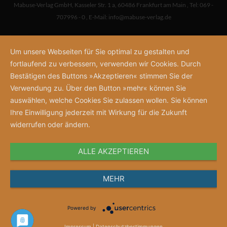
Mabuse-Verlag GmbH
,
Kasseler Str. 1 a
,
60486 Frankfurt am Main
,
Tel: 069 -
707996 - 0
,
E-Mail:
info@mabuse-verlag.de
Um unsere Webseiten für Sie optimal zu gestalten und
fortlaufend zu verbessern, verwenden wir Cookies. Durch
Bestätigen des Buttons »Akzeptieren« stimmen Sie der
Verwendung zu. Über den Button »mehr« können Sie
auswählen, welche Cookies Sie zulassen wollen. Sie können
Ihre Einwilligung jederzeit mit Wirkung für die Zukunft
widerrufen oder ändern.
ALLE AKZEPTIEREN
MEHR
Powered by
Impressum
|
Datenschutzbestimmungen