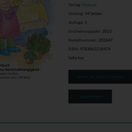
Verlag:
Mabuse
Umfang:
44 Seiten
Auflage:
1
Erscheinungsjahr:
2023
Bestellnummer:
202647
ISBN:
9783863216474
lieferbar
Jetzt im Shop kaufen
Empfehlen