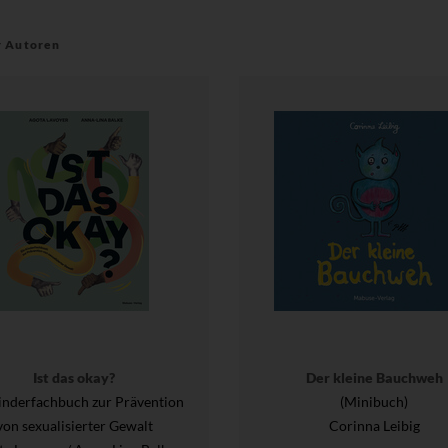
r Autoren
Ist das okay?
Der kleine Bauchweh
inderfachbuch zur Prävention
(Minibuch)
von sexualisierter Gewalt
Corinna Leibig