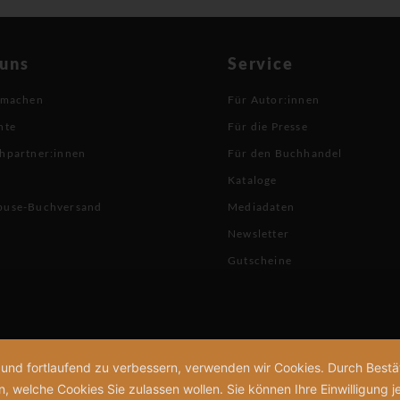
 uns
Service
 machen
Für Autor:innen
hte
Für die Presse
hpartner:innen
Für den Buchhandel
Kataloge
buse-Buchversand
Mediadaten
Newsletter
Gutscheine
n und fortlaufend zu verbessern, verwenden wir Cookies. Durch Bes
welche Cookies Sie zulassen wollen. Sie können Ihre Einwilligung je