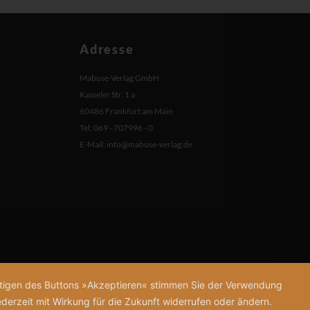
Adresse
Mabuse-Verlag GmbH
Kasseler Str. 1 a
60486 Frankfurt am Main
Tel: 069 - 707996 - 0
E-Mail:
info@mabuse-verlag.de
tätigen des Buttons »Akzeptieren« stimmen Sie der Verwendung
derzeit mit Wirkung für die Zukunft widerrufen oder ändern.