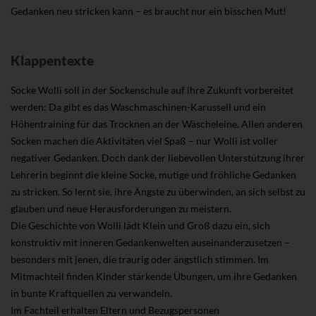
Gedanken neu stricken kann – es braucht nur ein bisschen Mut!
Klappentexte
Socke Wolli soll in der Sockenschule auf ihre Zukunft vorbereitet
werden: Da gibt es das Waschmaschinen-Karussell und ein
Höhentraining für das Trocknen an der Wäscheleine. Allen anderen
Socken machen die Aktivitäten viel Spaß – nur Wolli ist voller
negativer Gedanken. Doch dank der liebevollen Unterstützung ihrer
Lehrerin beginnt die kleine Socke, mutige und fröhliche Gedanken
zu stricken. So lernt sie, ihre Ängste zu überwinden, an sich selbst zu
glauben und neue Herausforderungen zu meistern.
Die Geschichte von Wolli lädt Klein und Groß dazu ein, sich
konstruktiv mit inneren Gedankenwelten auseinanderzusetzen –
besonders mit jenen, die traurig oder ängstlich stimmen. Im
Mitmachteil finden Kinder stärkende Übungen, um ihre Gedanken
in bunte Kraftquellen zu verwandeln.
Im Fachteil erhalten Eltern und Bezugspersonen