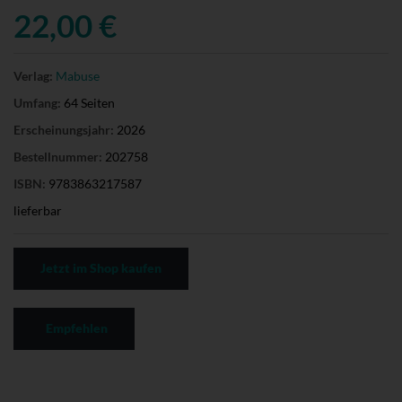
22,00 €
Verlag:
Mabuse
Umfang:
64 Seiten
Erscheinungsjahr:
2026
Bestellnummer:
202758
ISBN:
9783863217587
lieferbar
Jetzt im Shop kaufen
Empfehlen