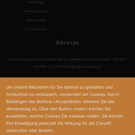
Kataloge
Mediadaten
Newsletter
Gutscheine
Adresse
Mabuse-Verlag GmbH
,
Kasseler Str. 1 a
,
60486 Frankfurt am Main
,
Tel: 069 -
707996 - 0
,
E-Mail:
info@mabuse-verlag.de
Um unsere Webseiten für Sie optimal zu gestalten und
fortlaufend zu verbessern, verwenden wir Cookies. Durch
Bestätigen des Buttons »Akzeptieren« stimmen Sie der
Verwendung zu. Über den Button »mehr« können Sie
auswählen, welche Cookies Sie zulassen wollen. Sie können
Ihre Einwilligung jederzeit mit Wirkung für die Zukunft
widerrufen oder ändern.