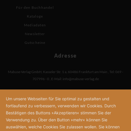
Für den Buchhandel
Kataloge
Mediadaten
Newsletter
Gutscheine
Adresse
Mabuse-Verlag GmbH
,
Kasseler Str. 1 a
,
60486 Frankfurt am Main
,
Tel: 069 -
707996 - 0
,
E-Mail:
info@mabuse-verlag.de
Um unsere Webseiten für Sie optimal zu gestalten und
fortlaufend zu verbessern, verwenden wir Cookies. Durch
Bestätigen des Buttons »Akzeptieren« stimmen Sie der
Verwendung zu. Über den Button »mehr« können Sie
auswählen, welche Cookies Sie zulassen wollen. Sie können