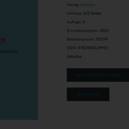
Verlag:
Mabuse
Umfang:
322 Seiten
Auflage:
6
Erscheinungsjahr:
2022
Bestellnummer:
00199
ISBN:
9783940529992
lieferbar
Jetzt im Shop kaufen
Empfehlen