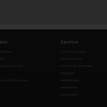
 uns
Service
 machen
Für Autor:innen
hte
Für die Presse
hpartner:innen
Für den Buchhandel
Kataloge
buse-Buchversand
Mediadaten
Newsletter
Gutscheine