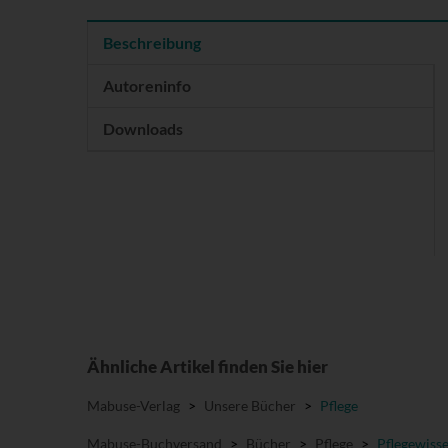
Beschreibung
Autoreninfo
Downloads
Ähnliche Artikel finden Sie hier
Mabuse-Verlag
>
Unsere Bücher
>
Pflege
Mabuse-Buchversand
>
Bücher
>
Pflege
>
Pflegewiss