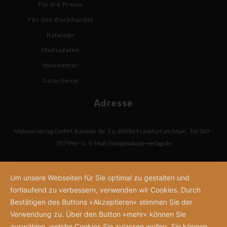
Für die Presse
Für den Buchhandel
Kataloge
Mediadaten
Newsletter
Gutscheine
Adresse
Mabuse-Verlag GmbH
,
Kasseler Str. 1 a
,
60486 Frankfurt am Main
,
Tel: 069 -
707996 - 0
,
E-Mail:
info@mabuse-verlag.de
Um unsere Webseiten für Sie optimal zu gestalten und
fortlaufend zu verbessern, verwenden wir Cookies. Durch
Bestätigen des Buttons »Akzeptieren« stimmen Sie der
Verwendung zu. Über den Button »mehr« können Sie
auswählen, welche Cookies Sie zulassen wollen. Sie können