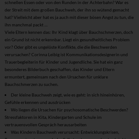
schnellen Essen oder von den Runden in der Achterbahn? War es
der Streit mit dem großen Bauchweh, der ihn so wütend gemacht
hat? Vielleicht aber hat es ja auch mit dieser bösen Angst zu tun, die
ihn manchmal packt …
Viele Eltern kennen das: Ihr Kind klagt über Bauchschmerzen, doch
ein Grund ist nicht erkennbar. Liegt ein gesundheitliches Problem
vor? Oder gibt es ungelöste Konflikte, die die Beschwerden
verursachen? Corinna Leibig ist Kommunikationsdesignerin und
Trauerbegleiterin für Kinder und Jugendliche. Sie hat ein ganz
besonderes Bilderbuch geschaffen, das Kinder und Eltern
ermuntert, gemeinsam nach den Ursachen für unklare
Bauchschmerzen zu suchen.
Der kleine Bauchweh zeigt, wie es geht: in sich hineinhören,
Gefühle erkennen und ausdrücken
Wo liegen die Ursachen für psychosomatische Beschwerden?
Stressfaktoren in Kita, Kindergarten und Schule im
vertrauensvollen Gespräch herausarbeiten
Was Kindern Bauchweh verursacht: Entwicklungskrisen,