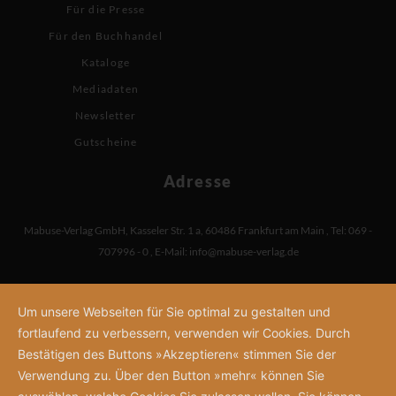
Für die Presse
Für den Buchhandel
Kataloge
Mediadaten
Newsletter
Gutscheine
Adresse
Mabuse-Verlag GmbH
,
Kasseler Str. 1 a
,
60486 Frankfurt am Main
,
Tel: 069 -
707996 - 0
,
E-Mail:
info@mabuse-verlag.de
Um unsere Webseiten für Sie optimal zu gestalten und
fortlaufend zu verbessern, verwenden wir Cookies. Durch
Bestätigen des Buttons »Akzeptieren« stimmen Sie der
Verwendung zu. Über den Button »mehr« können Sie