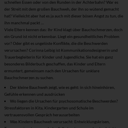
schnellen Essen oder von den Runden in der Achterbahn? War es
der Streit mit dem großen Bauchweh, der ihn so wütend gemacht
hat? Vielleicht aber hat es ja auch mit dieser bösen Angst zu tun, die
ihn manchmal packt …
Viele Eltern kennen das: Ihr Kind klagt über Bauchschmerzen, doch
ein Grund ist nicht erkennbar. Liegt ein gesundheitliches Problem
vor? Oder gibt es ungelöste Konflikte, die die Beschwerden
verursachen? Corinna Leibig ist Kommunikationsdesignerin und
Trauerbegleiterin für Kinder und Jugendliche. Sie hat ein ganz
besonderes Bilderbuch geschaffen, das Kinder und Eltern
ermuntert, gemeinsam nach den Ursachen für unklare
Bauchschmerzen zu suchen.
Der kleine Bauchweh zeigt, wie es geht: in sich hineinhören,
Gefühle erkennen und ausdrücken
Wo liegen die Ursachen für psychosomatische Beschwerden?
Stressfaktoren in Kita, Kindergarten und Schule im
vertrauensvollen Gespräch herausarbeiten
Was Kindern Bauchweh verursacht: Entwicklungskrisen,