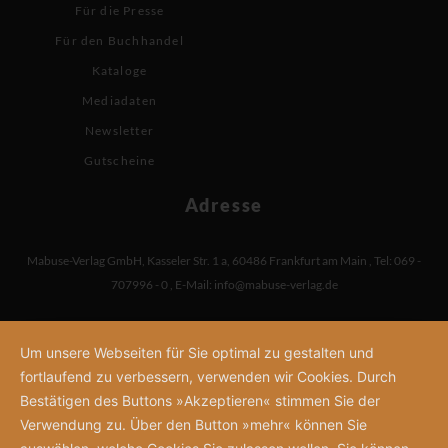
Für die Presse
Für den Buchhandel
Kataloge
Mediadaten
Newsletter
Gutscheine
Adresse
Mabuse-Verlag GmbH
,
Kasseler Str. 1 a
,
60486 Frankfurt am Main
,
Tel: 069 -
707996 - 0
,
E-Mail:
info@mabuse-verlag.de
Um unsere Webseiten für Sie optimal zu gestalten und
fortlaufend zu verbessern, verwenden wir Cookies. Durch
Bestätigen des Buttons »Akzeptieren« stimmen Sie der
Verwendung zu. Über den Button »mehr« können Sie