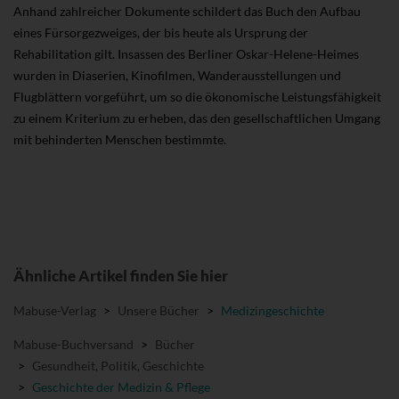
Anhand zahlreicher Dokumente schildert das Buch den Aufbau
eines Fürsorgezweiges, der bis heute als Ursprung der
Rehabilitation gilt. Insassen des Berliner Oskar-Helene-Heimes
wurden in Diaserien, Kinofilmen, Wanderausstellungen und
Flugblättern vorgeführt, um so die ökonomische Leistungsfähigkeit
zu einem Kriterium zu erheben, das den gesellschaftlichen Umgang
mit behinderten Menschen bestimmte.
Ähnliche Artikel finden Sie hier
Mabuse-Verlag
>
Unsere Bücher
>
Medizingeschichte
Mabuse-Buchversand
>
Bücher
>
Gesundheit, Politik, Geschichte
>
Geschichte der Medizin & Pflege