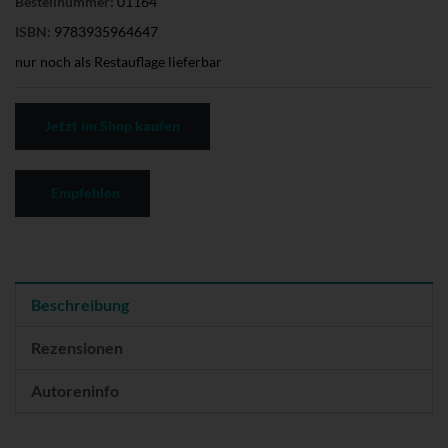
Bestellnummer:
01164
ISBN:
9783935964647
nur noch als Restauflage lieferbar
Jetzt im Shop kaufen
Empfehlen
Beschreibung
Rezensionen
Autoreninfo