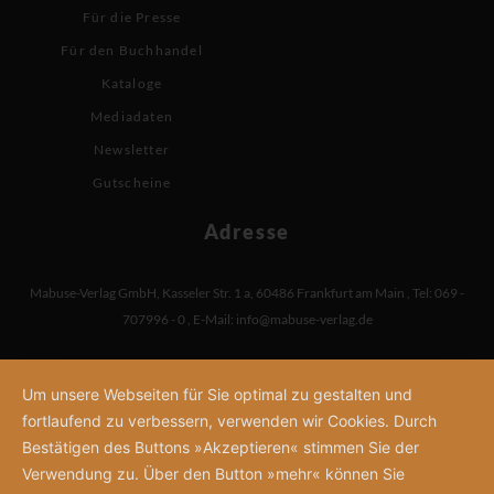
Für die Presse
Für den Buchhandel
Kataloge
Mediadaten
Newsletter
Gutscheine
Adresse
Mabuse-Verlag GmbH
,
Kasseler Str. 1 a
,
60486 Frankfurt am Main
,
Tel: 069 -
707996 - 0
,
E-Mail:
info@mabuse-verlag.de
Um unsere Webseiten für Sie optimal zu gestalten und
fortlaufend zu verbessern, verwenden wir Cookies. Durch
Bestätigen des Buttons »Akzeptieren« stimmen Sie der
Verwendung zu. Über den Button »mehr« können Sie