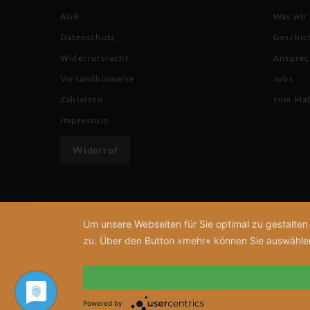
AGB
Was wir
Datenschutz
Geschic
Widerrufsrecht
Ansprec
Versandhinweise
Jobs
Zahlarten
zum Ma
Impressum
Widerruf
Um unsere Webseiten für Sie optimal zu gestalte
zu. Über den Button »mehr« können Sie auswählen, 
Powered by