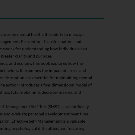
sures on mental health, the ability to manage
Management: Prevention, Transformation, and
amework for understanding how individuals can
 greater clarity and purpose.
mics, and ecology, this book explores how the
ehaviors. It examines the impact of stress and
ransformation are essential for maintaining mental
the author introduces a five-dimensional model of
ships, future planning, decision-making, and
lf-Management Self-Test (SMST), a scientifically
ess and evaluate personal development over time.
earch, Effective Self-Management is a valuable
ting psychological difficulties, and fostering