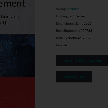
Verlag:
Mabuse
Umfang:
253 Seiten
Erscheinungsjahr:
2026
Bestellnummer:
202783
ISBN:
9783863217839
lieferbar
Jetzt im Shop kaufen
Empfehlen