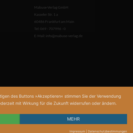
Mabuse-Verlag GmbH
Kasseler Str. 1 a
60486 Frankfurt am Main
Tel: 069 - 707996 - 0
E-Mail:
info@mabuse-verlag.de
tätigen des Buttons »Akzeptieren« stimmen Sie der Verwendung
derzeit mit Wirkung für die Zukunft widerrufen oder ändern.
MEHR
Impressum
|
Datenschutzbestimmungen