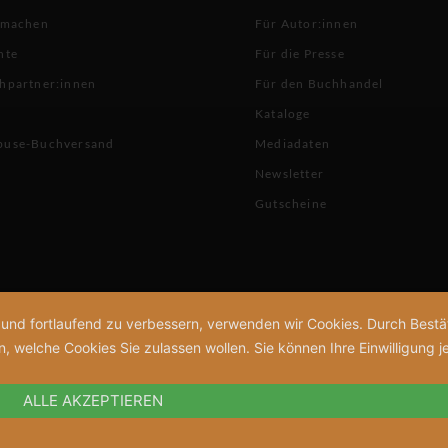
 machen
Für Autor:innen
hte
Für die Presse
hpartner:innen
Für den Buchhandel
Kataloge
buse-Buchversand
Mediadaten
Newsletter
Gutscheine
n und fortlaufend zu verbessern, verwenden wir Cookies. Durch Bes
welche Cookies Sie zulassen wollen. Sie können Ihre Einwilligung je
ALLE AKZEPTIEREN