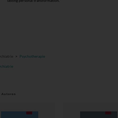
lasting personal transformation.
chiatrie
>
Psychotherapie
chiatrie
r Autoren