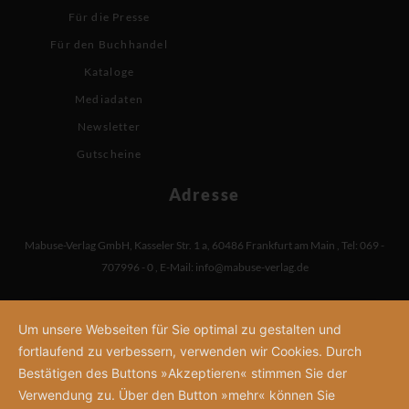
Für die Presse
Für den Buchhandel
Kataloge
Mediadaten
Newsletter
Gutscheine
Adresse
Mabuse-Verlag GmbH
,
Kasseler Str. 1 a
,
60486 Frankfurt am Main
,
Tel: 069 -
707996 - 0
,
E-Mail:
info@mabuse-verlag.de
Um unsere Webseiten für Sie optimal zu gestalten und
fortlaufend zu verbessern, verwenden wir Cookies. Durch
Bestätigen des Buttons »Akzeptieren« stimmen Sie der
Verwendung zu. Über den Button »mehr« können Sie