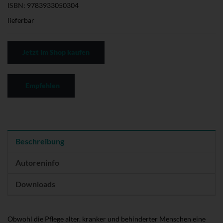
ISBN:
9783933050304
lieferbar
Jetzt im Shop kaufen
Empfehlen
Beschreibung
Autoreninfo
Downloads
Obwohl die Pflege alter, kranker und behinderter Menschen eine