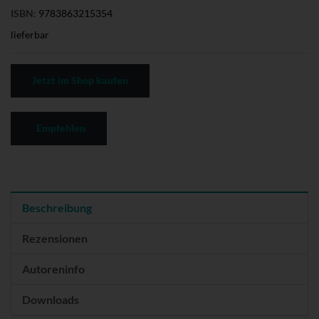
ISBN:
9783863215354
lieferbar
Jetzt im Shop kaufen
Empfehlen
Beschreibung
Rezensionen
Autoreninfo
Downloads