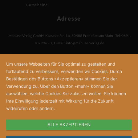
Gutscheine
Adresse
Mabuse-Verlag GmbH
,
Kasseler Str. 1 a
,
60486 Frankfurt am Main
,
Tel: 069 -
707996 - 0
,
E-Mail:
info@mabuse-verlag.de
Um unsere Webseiten für Sie optimal zu gestalten und
fortlaufend zu verbessern, verwenden wir Cookies. Durch
Bestätigen des Buttons »Akzeptieren« stimmen Sie der
Verwendung zu. Über den Button »mehr« können Sie
auswählen, welche Cookies Sie zulassen wollen. Sie können
Ihre Einwilligung jederzeit mit Wirkung für die Zukunft
widerrufen oder ändern.
ALLE AKZEPTIEREN