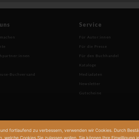
 uns
Service
 machen
Für Autor:innen
hte
Für die Presse
hpartner:innen
Für den Buchhandel
Kataloge
buse-Buchversand
Mediadaten
Newsletter
Gutscheine
n und fortlaufend zu verbessern, verwenden wir Cookies. Durch Bes
welche Cookies Sie zulassen wollen. Sie können Ihre Einwilligung je