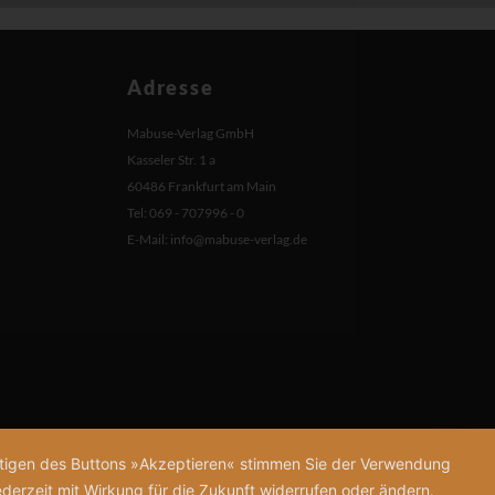
Adresse
Mabuse-Verlag GmbH
Kasseler Str. 1 a
60486 Frankfurt am Main
Tel: 069 - 707996 - 0
E-Mail:
info@mabuse-verlag.de
tätigen des Buttons »Akzeptieren« stimmen Sie der Verwendung
derzeit mit Wirkung für die Zukunft widerrufen oder ändern.