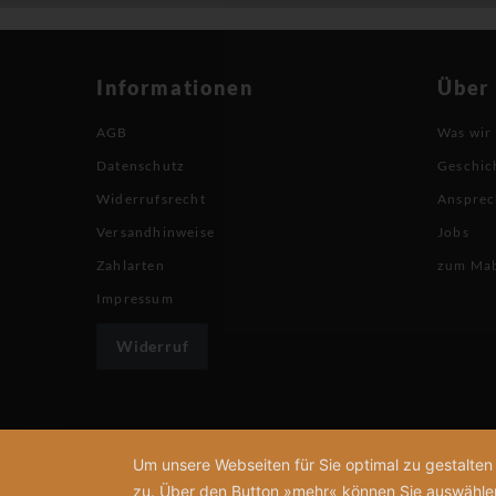
Informationen
Über
AGB
Was wir
Datenschutz
Geschic
Widerrufsrecht
Ansprec
Versandhinweise
Jobs
Zahlarten
zum Ma
Impressum
Widerruf
Um unsere Webseiten für Sie optimal zu gestalte
zu. Über den Button »mehr« können Sie auswählen, 