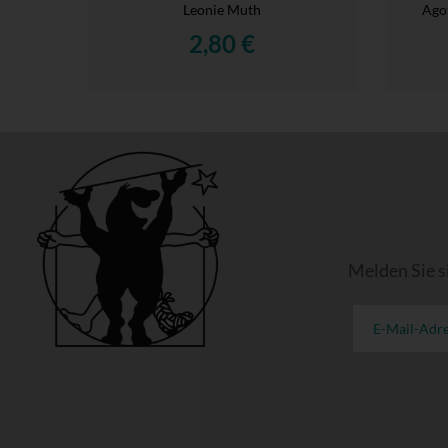
Leonie Muth
Agot
2,80 €
Melden Sie s