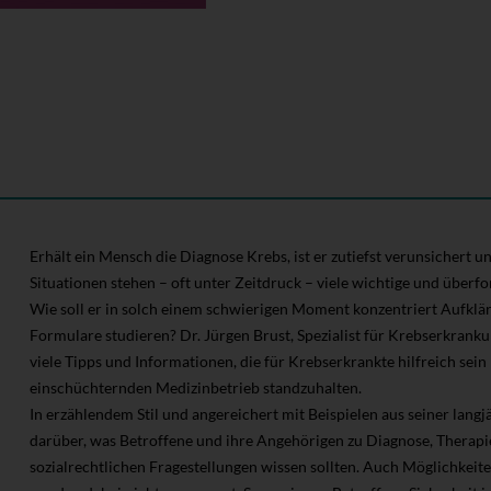
Erhält ein Mensch die Diagnose Krebs, ist er zutiefst verunsichert u
Situationen stehen – oft unter Zeitdruck – viele wichtige und über
Wie soll er in solch einem schwierigen Moment konzentriert Aufklä
Formulare studieren? Dr. Jürgen Brust, Spezialist für Krebserkranku
viele Tipps und Informationen, die für Krebserkrankte hilfreich s
einschüchternden Medizinbetrieb standzuhalten.
In erzählendem Stil und angereichert mit Beispielen aus seiner lang
darüber, was Betroffene und ihre Angehörigen zu Diagnose, Therapi
sozialrechtlichen Fragestellungen wissen sollten. Auch Möglichkeit