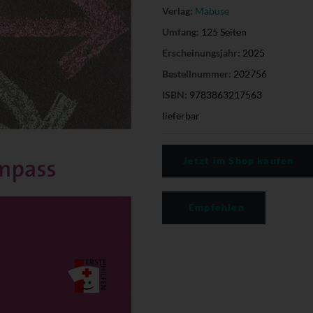
Verlag:
Mabuse
Umfang:
125 Seiten
Erscheinungsjahr:
2025
Bestellnummer:
202756
ISBN:
9783863217563
lieferbar
Jetzt im Shop kaufen
Empfehlen