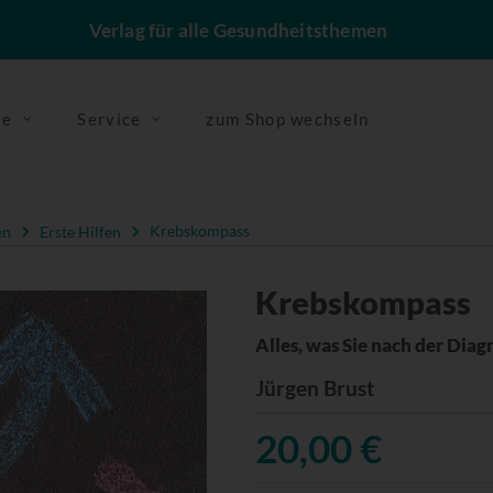
Verlag für alle Gesundheitsthemen
se
Service
zum Shop wechseln
en
Erste Hilfen
Krebskompass
Krebskompass
Alles, was Sie nach der Dia
Jürgen Brust
20,00 €