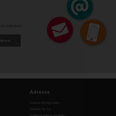
 zu werden.
ieren
Adresse
Mabuse-Verlag GmbH
Kasseler Str. 1 a
60486 Frankfurt am Main