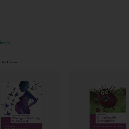
lter/n
r Autoren