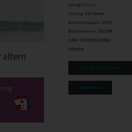
Verlag:
Mabuse
Umfang:
219 Seiten
Erscheinungsjahr:
2025
Bestellnummer:
202388
ISBN:
9783863213886
lieferbar
Jetzt im Shop kaufen
Empfehlen