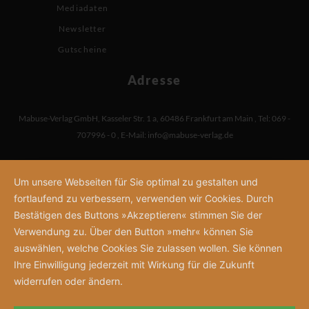
Mediadaten
Newsletter
Gutscheine
Adresse
Mabuse-Verlag GmbH
,
Kasseler Str. 1 a
,
60486 Frankfurt am Main
,
Tel: 069 -
707996 - 0
,
E-Mail:
info@mabuse-verlag.de
Um unsere Webseiten für Sie optimal zu gestalten und
fortlaufend zu verbessern, verwenden wir Cookies. Durch
Bestätigen des Buttons »Akzeptieren« stimmen Sie der
Verwendung zu. Über den Button »mehr« können Sie
auswählen, welche Cookies Sie zulassen wollen. Sie können
Ihre Einwilligung jederzeit mit Wirkung für die Zukunft
widerrufen oder ändern.