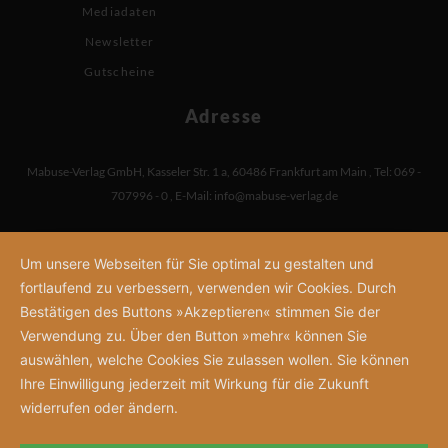
Mediadaten
Newsletter
Gutscheine
Adresse
Mabuse-Verlag GmbH
,
Kasseler Str. 1 a
,
60486 Frankfurt am Main
,
Tel: 069 -
707996 - 0
,
E-Mail:
info@mabuse-verlag.de
Um unsere Webseiten für Sie optimal zu gestalten und
fortlaufend zu verbessern, verwenden wir Cookies. Durch
Bestätigen des Buttons »Akzeptieren« stimmen Sie der
Verwendung zu. Über den Button »mehr« können Sie
auswählen, welche Cookies Sie zulassen wollen. Sie können
Ihre Einwilligung jederzeit mit Wirkung für die Zukunft
widerrufen oder ändern.