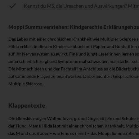
Kennst du MS, die Ursachen und Auswirkungen? Mit
Moppi Summs verstehen: Kindgerechte Erklärungen z
Das Leben mit einer chronischen Krankheit wie Multipler Sklerose s
Hilda erklärt in diesem Kindersachbuch mit Papier und Buntstiften
auf ihr Nervensystem auswirkt. Fine und junge Leser:innen lernen so
unterschiedlich zeigt und Symptome mal schwächer, mal stärker sei
Die Mitmachideen und der Fachteil im Anschluss an die Bilderbuch
aufkommende Fragen zu beantworten. Das erleichtert Gespräche un
Multiple Sklerose.
Klappentexte
Die Blonskis mögen Wollpullover, grüne Dinge, kitzeln und Schuhe ka
der Hund. Mama Hilda lebt mit einer chronischen Krankheit, Multip
das M und das S oder – wie Fine es nennt – das Moppi Summs? Bishe