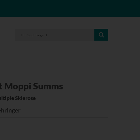
t Moppi Summs
ltiple Sklerose
ehringer