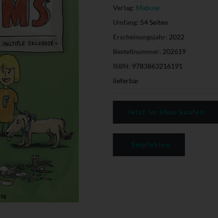
Verlag:
Mabuse
Umfang:
54 Seiten
Erscheinungsjahr:
2022
Bestellnummer:
202619
ISBN:
9783863216191
lieferbar
Jetzt im Shop kaufen
Empfehlen