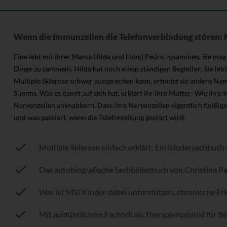
Wenn die Immunzellen die Telefonverbindung stören: Mu
Fine lebt mit ihrer Mama Hilda und Hund Pedro zusammen. Sie mag e
Dinge zu sammeln. Hilda hat noch einen ständigen Begleiter: Sie leb
Multiple Sklerose schwer aussprechen kann, erfindet sie andere N
Summs. Was es damit auf sich hat, erklärt ihr ihre Mutter: Wie ihr
Nervenzellen anknabbern. Dass ihre Nervenzellen eigentlich fleißige 
und was passiert, wenn die Telefonleitung gestört wird.
Multiple Sklerose einfach erklärt: Ein Kindersachbuch
Das autobiografische Sachbilderbuch von Christina Pap
Was ist MS? Kinder dabei unterstützen, chronische E
Mit ausführlichem Fachteil als Therapiematerial für 