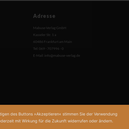
Adresse
Mabuse-Verlag GmbH
Kasseler Str. 1 a
60486 Frankfurt am Main
Tel: 069 - 707996 - 0
E-Mail:
info@mabuse-verlag.de
tätigen des Buttons »Akzeptieren« stimmen Sie der Verwendung
derzeit mit Wirkung für die Zukunft widerrufen oder ändern.