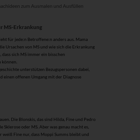
machideen zum Ausmalen und Ausfüllen
ur MS-Erkrankung
ieht für jede:n Betroffene:n anders aus. Mama
 die Ursachen von MS und wie sich die Erkrankung
, dass sich MS immer ein bisschen
n können.
geschichte unterstützen Bezugspersonen dabei,
d einen offenen Umgang mit der Diagnose
uen. Die Blonskis, das sind Hilda, Fine und Pedro
le Sklerose oder MS. Aber was genau macht es,
r weiß Fine nur, dass Moppi Summs bleibt und