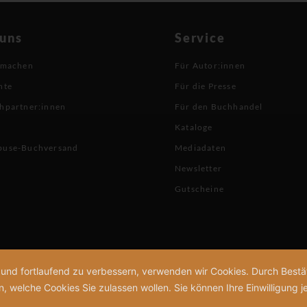
 uns
Service
 machen
Für Autor:innen
hte
Für die Presse
hpartner:innen
Für den Buchhandel
Kataloge
buse-Buchversand
Mediadaten
Newsletter
Gutscheine
n und fortlaufend zu verbessern, verwenden wir Cookies. Durch Bes
welche Cookies Sie zulassen wollen. Sie können Ihre Einwilligung je