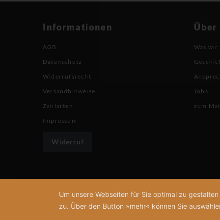
Informationen
Über
AGB
Was wir
Datenschutz
Geschic
Widerrufsrecht
Ansprec
Versandhinweise
Jobs
Zahlarten
zum Ma
Impressum
Widerruf
Um unsere Webseiten für Sie optimal zu gestalte
zu. Über den Button »mehr« können Sie auswählen, 