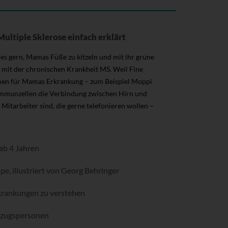
ltiple Sklerose einfach erklärt
s gern, Mamas Füße zu kitzeln und mit ihr grüne
t mit der chronischen Krankheit MS. Weil Fine
amen für Mamas Erkrankung – zum Beispiel Moppi
e Immunzellen die Verbindung zwischen Hirn und
Mitarbeiter sind, die gerne telefonieren wollen –
 ab 4 Jahren
e, illustriert von Georg Behringer
rkrankungen zu verstehen
Bezugspersonen