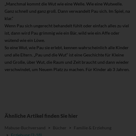
„Manchmal kommt die Wut wie eine Welle. Wie eine Wutwelle.
Ganz schnell und ganz groß. Dann verwandelt Pau sich. Im Spiel, na
klar.“
Wenn Pau sich ungerecht behandelt fühlt oder einfach alles zu viel
ist, dann wird Pau grimmig wie ein Bär, wild wie ein Affe oder
wütend wie ein Löwe.
So eine Wut, wie Pau sie erlebt, kennen wahrscheinlich alle Kinder
und alle Eltern. „Pau und die Wut“ ist eine Geschichte für Kleine
und Große, über Wut, die Raum und Zeit braucht und dann wieder
verschwindet, um Neuem Platz zu machen. Für Kinder ab 3 Jahren.
Ähnliche Artikel finden Sie hier
Mabuse-Buchversand
>
Bücher
>
Familie & Erziehung
>
Erziehung (2-18)