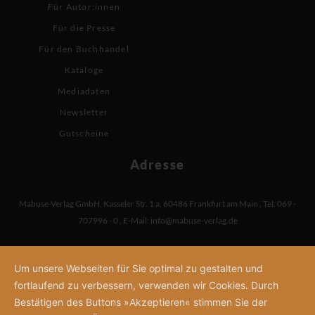
Für Autor:innen
Für die Presse
Für den Buchhandel
Kataloge
Mediadaten
Newsletter
Gutscheine
Adresse
Mabuse-Verlag GmbH
,
Kasseler Str. 1 a
,
60486 Frankfurt am Main
,
Tel: 069 -
707996 - 0
,
E-Mail:
info@mabuse-verlag.de
Um unsere Webseiten für Sie optimal zu gestalten und
fortlaufend zu verbessern, verwenden wir Cookies. Durch
Bestätigen des Buttons »Akzeptieren« stimmen Sie der