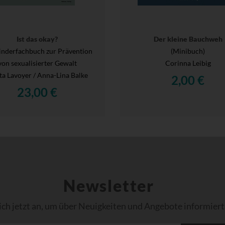
Ist das okay?
Der kleine Bauchweh
inderfachbuch zur Prävention
(Minibuch)
von sexualisierter Gewalt
Corinna Leibig
a Lavoyer / Anna-Lina Balke
2,00 €
23,00 €
Newsletter
ich jetzt an, um über Neuigkeiten und Angebote informiert