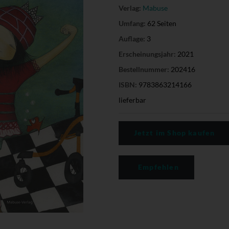
Verlag:
Mabuse
Umfang:
62 Seiten
Auflage:
3
Erscheinungsjahr:
2021
Bestellnummer:
202416
ISBN:
9783863214166
lieferbar
Jetzt im Shop kaufen
Empfehlen