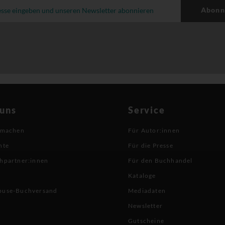
Abonn
 uns
Service
 machen
Für Autor:innen
hte
Für die Presse
hpartner:innen
Für den Buchhandel
Kataloge
buse-Buchversand
Mediadaten
Newsletter
Gutscheine