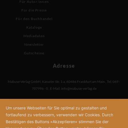
Für Autor:innen
Für die Presse
Für den Buchhandel
Kataloge
Mediadaten
Newsletter
Gutscheine
Adresse
Mabuse-Verlag GmbH
,
Kasseler Str. 1 a
,
60486 Frankfurt am Main
,
Tel: 069 -
707996 - 0
,
E-Mail:
info@mabuse-verlag.de
Um unsere Webseiten für Sie optimal zu gestalten und
fortlaufend zu verbessern, verwenden wir Cookies. Durch
Bestätigen des Buttons »Akzeptieren« stimmen Sie der