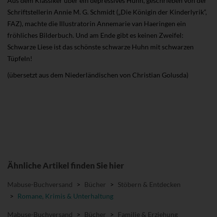
Aus dem Klassiker über ein depressives Huhn, geschrieben von der
Schriftstellerin Annie M. G. Schmidt („Die Königin der Kinderlyrik“,
FAZ), machte die Illustratorin Annemarie van Haeringen ein
fröhliches Bilderbuch. Und am Ende gibt es keinen Zweifel:
Schwarze Liese ist das schönste schwarze Huhn mit schwarzen
Tüpfeln!
(übersetzt aus dem Niederländischen von Christian Golusda)
Ähnliche Artikel finden Sie hier
Mabuse-Buchversand
>
Bücher
>
Stöbern & Entdecken
>
Romane, Krimis & Unterhaltung
Mabuse-Buchversand
>
Bücher
>
Familie & Erziehung