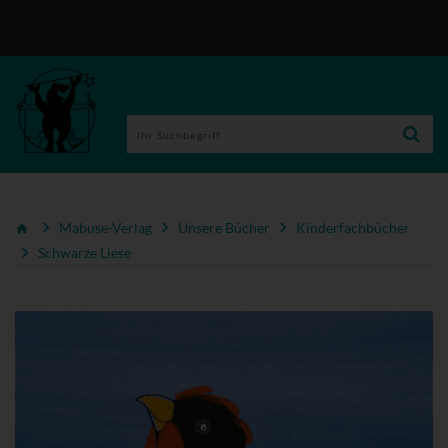
Mabuse-Verlag
Unsere Bücher
Kinderfachbücher
Schwarze Liese