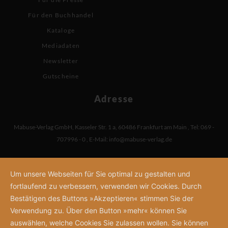
Für den Buchhandel
Kataloge
Mediadaten
Newsletter
Gutscheine
Adresse
Mabuse-Verlag GmbH
,
Kasseler Str. 1 a
,
60486 Frankfurt am Main
,
Tel: 069 -
707996 - 0
,
E-Mail:
info@mabuse-verlag.de
Um unsere Webseiten für Sie optimal zu gestalten und
fortlaufend zu verbessern, verwenden wir Cookies. Durch
Bestätigen des Buttons »Akzeptieren« stimmen Sie der
Verwendung zu. Über den Button »mehr« können Sie
auswählen, welche Cookies Sie zulassen wollen. Sie können