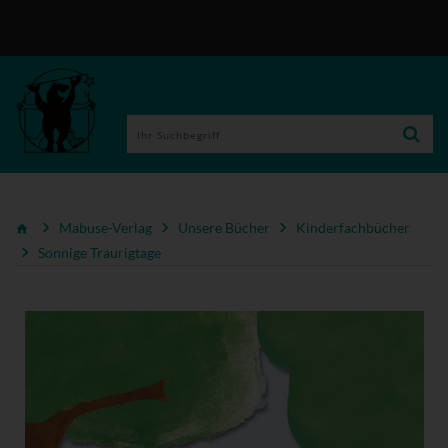
Mabuse-Verlag
Unsere Bücher
Kinderfachbücher
Sonnige Traurigtage