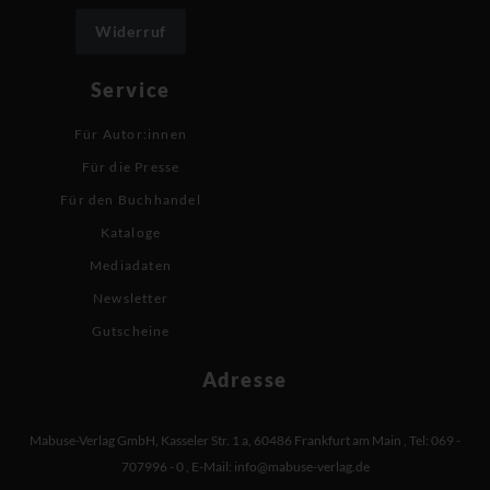
Widerruf
Service
Für Autor:innen
Für die Presse
Für den Buchhandel
Kataloge
Mediadaten
Newsletter
Gutscheine
Adresse
Mabuse-Verlag GmbH
,
Kasseler Str. 1 a
,
60486 Frankfurt am Main
,
Tel: 069 -
707996 - 0
,
E-Mail:
info@mabuse-verlag.de