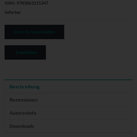
ISBN:
9783863215347
lieferbar
Jetzt im Shop kaufen
Empfehlen
Beschreibung
Rezensionen
Autoreninfo
Downloads