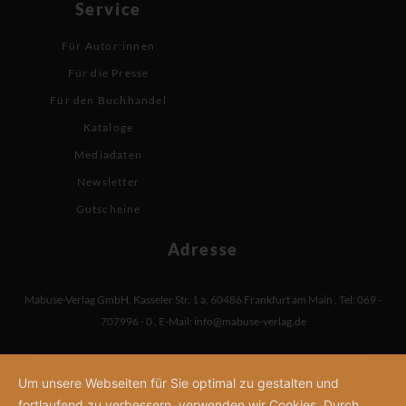
Service
Für Autor:innen
Für die Presse
Für den Buchhandel
Kataloge
Mediadaten
Newsletter
Gutscheine
Adresse
Mabuse-Verlag GmbH
,
Kasseler Str. 1 a
,
60486 Frankfurt am Main
,
Tel: 069 -
707996 - 0
,
E-Mail:
info@mabuse-verlag.de
Um unsere Webseiten für Sie optimal zu gestalten und
fortlaufend zu verbessern, verwenden wir Cookies. Durch