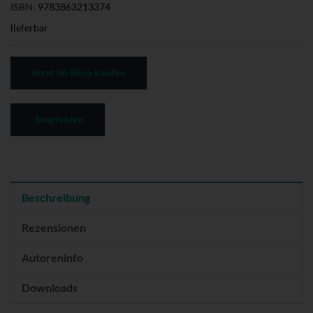
ISBN:
9783863213374
lieferbar
Jetzt im Shop kaufen
Empfehlen
Beschreibung
Rezensionen
Autoreninfo
Downloads