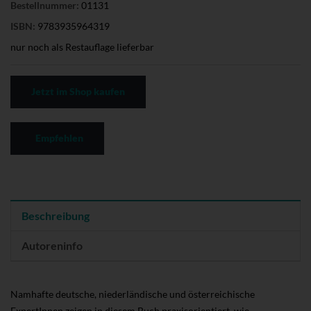
Bestellnummer:
01131
ISBN:
9783935964319
nur noch als Restauflage lieferbar
Jetzt im Shop kaufen
Empfehlen
Beschreibung
Autoreninfo
Namhafte deutsche, niederländische und österreichische
ExpertInnen zeigen in diesem Buch praxisorientiert, wie