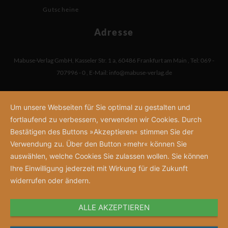
Gutscheine
Adresse
Mabuse-Verlag GmbH
,
Kasseler Str. 1 a
,
60486 Frankfurt am Main
,
Tel: 069 -
707996 - 0
,
E-Mail:
info@mabuse-verlag.de
Um unsere Webseiten für Sie optimal zu gestalten und
fortlaufend zu verbessern, verwenden wir Cookies. Durch
Bestätigen des Buttons »Akzeptieren« stimmen Sie der
Verwendung zu. Über den Button »mehr« können Sie
auswählen, welche Cookies Sie zulassen wollen. Sie können
Ihre Einwilligung jederzeit mit Wirkung für die Zukunft
widerrufen oder ändern.
ALLE AKZEPTIEREN