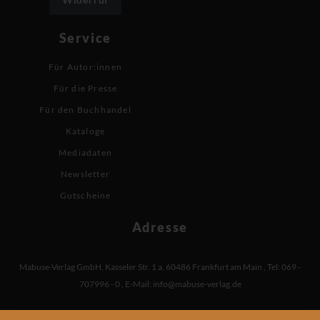
Service
Für Autor:innen
Für die Presse
Für den Buchhandel
Kataloge
Mediadaten
Newsletter
Gutscheine
Adresse
Mabuse-Verlag GmbH
,
Kasseler Str. 1 a
,
60486 Frankfurt am Main
,
Tel: 069 -
707996 - 0
,
E-Mail:
info@mabuse-verlag.de