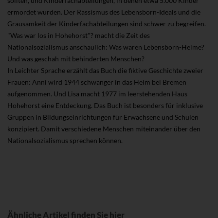
sollten, und Kinderfachabteilungen, in denen etwa 5.000 Kinder
ermordet wurden. Der Rassismus des Lebensborn-Ideals und die
Grausamkeit der Kinderfachabteilungen sind schwer zu begreifen.
"Was war los in Hohehorst"? macht die Zeit des
Nationalsozialismus anschaulich: Was waren Lebensborn-Heime?
Und was geschah mit behinderten Menschen?
In Leichter Sprache erzählt das Buch die fiktive Geschichte zweier
Frauen: Anni wird 1944 schwanger in das Heim bei Bremen
aufgenommen. Und Lisa macht 1977 im leerstehenden Haus
Hohehorst eine Entdeckung. Das Buch ist besonders für inklusive
Gruppen in Bildungseinrichtungen für Erwachsene und Schulen
konzipiert. Damit verschiedene Menschen miteinander über den
Nationalsozialismus sprechen können.
Ähnliche Artikel finden Sie hier