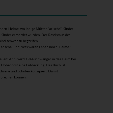
nsborn-Heime, wo ledige Mütter "arische" Kinder
0 Kinder ermordet wurden. Der Rassismus des
ind schwer zu begreifen.
us anschaulich: Was waren Lebensborn-Heime?
Frauen: Anni wird 1944 schwanger in das Heim bei
Hohehorst eine Entdeckung. Das Buch ist
chsene und Schulen konzipiert. Damit
sprechen können.