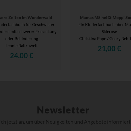
ere Zeiten im Wunderwald
Mamas MS heißt Moppi S
inderfachbuch für Geschwister
Ein Kinderfachbuch über Mul
ndern mit schwerer Erkrankung
Sklerose
oder Behinderung
Christina Pape / Georg Behr
Leonie Baltruweit
21,00 €
24,00 €
Newsletter
ich jetzt an, um über Neuigkeiten und Angebote informiert