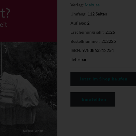
Verlag:
Mabuse
Umfang:
112 Seiten
Auflage:
2
Erscheinungsjahr:
2026
Bestellnummer:
202225
ISBN:
9783863212254
lieferbar
Jetzt im Shop kaufen
Empfehlen