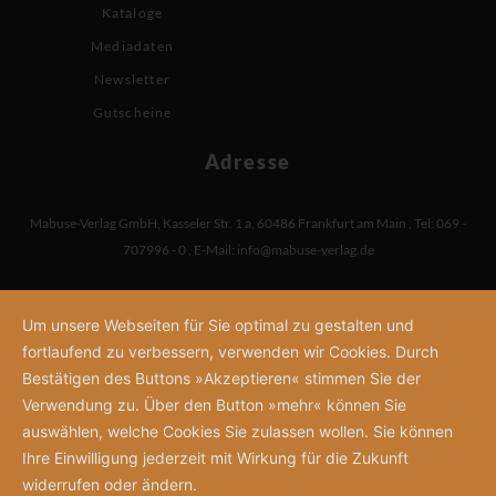
Kataloge
Mediadaten
Newsletter
Gutscheine
Adresse
Mabuse-Verlag GmbH
,
Kasseler Str. 1 a
,
60486 Frankfurt am Main
,
Tel: 069 -
707996 - 0
,
E-Mail:
info@mabuse-verlag.de
Um unsere Webseiten für Sie optimal zu gestalten und
fortlaufend zu verbessern, verwenden wir Cookies. Durch
Bestätigen des Buttons »Akzeptieren« stimmen Sie der
Verwendung zu. Über den Button »mehr« können Sie
auswählen, welche Cookies Sie zulassen wollen. Sie können
Ihre Einwilligung jederzeit mit Wirkung für die Zukunft
widerrufen oder ändern.