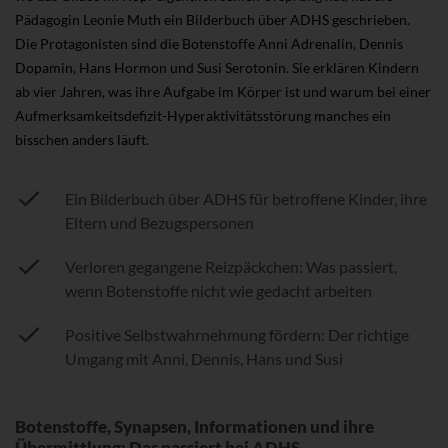
Pädagogin Leonie Muth ein Bilderbuch über ADHS geschrieben.
Die Protagonisten sind die Botenstoffe Anni Adrenalin, Dennis
Dopamin, Hans Hormon und Susi Serotonin. Sie erklären Kindern
ab vier Jahren, was ihre Aufgabe im Körper ist und warum bei einer
Aufmerksamkeitsdefizit-Hyperaktivitätsstörung manches ein
bisschen anders läuft.
Ein Bilderbuch über ADHS für betroffene Kinder, ihre
Eltern und Bezugspersonen
Verloren gegangene Reizpäckchen: Was passiert,
wenn Botenstoffe nicht wie gedacht arbeiten
Positive Selbstwahrnehmung fördern: Der richtige
Umgang mit Anni, Dennis, Hans und Susi
Botenstoffe, Synapsen, Informationen und ihre
Übermittlung: Das passiert bei ADHS