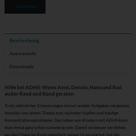
Empfehlen
Beschreibung
Autoreninfo
Downloads
Hilfe bei ADHS: Wenn Anni, Dennis, Hans und Susi
außer Rand und Band geraten
Trotz zahlreicher Erinnerungen immer wieder Aufgaben vergessen,
impulsiv von einem Thema zum nächsten hüpfen und häufige
Konzentrationsprobleme: Das Leben von Kindern mit ADHS kann
manchmal ganz schön schwierig sein. Damit sie besser verstehen,
wo das Chaos im Kopf eigentlich seinen Ursprung hat, hat die