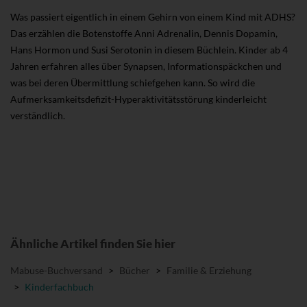
Was passiert eigentlich in einem Gehirn von einem Kind mit ADHS?
Das erzählen die Botenstoffe Anni Adrenalin, Dennis Dopamin,
Hans Hormon und Susi Serotonin in diesem Büchlein. Kinder ab 4
Jahren erfahren alles über Synapsen, Informationspäckchen und
was bei deren Übermittlung schiefgehen kann. So wird die
Aufmerksamkeitsdefizit-Hyperaktivitätsstörung kinderleicht
verständlich.
Ähnliche Artikel finden Sie hier
Mabuse-Buchversand
>
Bücher
>
Familie & Erziehung
>
Kinderfachbuch