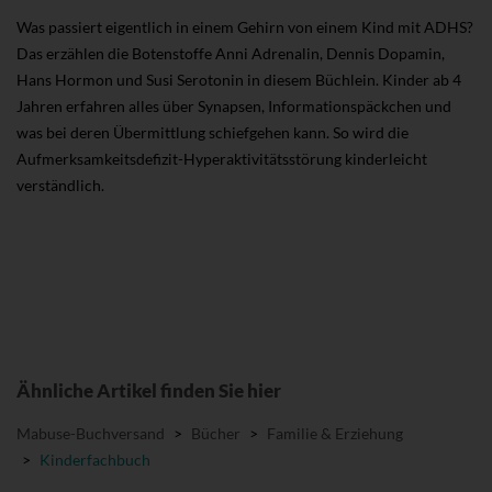
Was passiert eigentlich in einem Gehirn von einem Kind mit ADHS?
Das erzählen die Botenstoffe Anni Adrenalin, Dennis Dopamin,
Hans Hormon und Susi Serotonin in diesem Büchlein. Kinder ab 4
Jahren erfahren alles über Synapsen, Informationspäckchen und
was bei deren Übermittlung schiefgehen kann. So wird die
Aufmerksamkeitsdefizit-Hyperaktivitätsstörung kinderleicht
verständlich.
Ähnliche Artikel finden Sie hier
Mabuse-Buchversand
>
Bücher
>
Familie & Erziehung
>
Kinderfachbuch