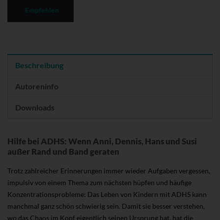
Empfehlen
Beschreibung
Autoreninfo
Downloads
Hilfe bei ADHS: Wenn Anni, Dennis, Hans und Susi
außer Rand und Band geraten
Trotz zahlreicher Erinnerungen immer wieder Aufgaben vergessen,
impulsiv von einem Thema zum nächsten hüpfen und häufige
Konzentrationsprobleme: Das Leben von Kindern mit ADHS kann
manchmal ganz schön schwierig sein. Damit sie besser verstehen,
wo das Chaos im Kopf eigentlich seinen Ursprung hat, hat die