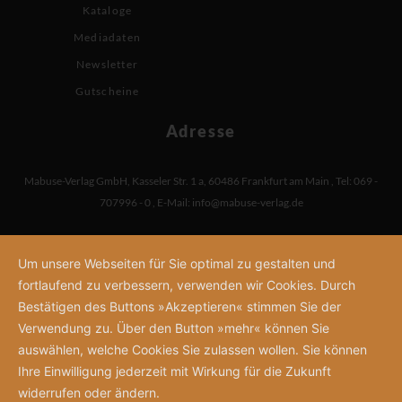
Kataloge
Mediadaten
Newsletter
Gutscheine
Adresse
Mabuse-Verlag GmbH
,
Kasseler Str. 1 a
,
60486 Frankfurt am Main
,
Tel: 069 -
707996 - 0
,
E-Mail:
info@mabuse-verlag.de
Um unsere Webseiten für Sie optimal zu gestalten und
fortlaufend zu verbessern, verwenden wir Cookies. Durch
Bestätigen des Buttons »Akzeptieren« stimmen Sie der
Verwendung zu. Über den Button »mehr« können Sie
auswählen, welche Cookies Sie zulassen wollen. Sie können
Ihre Einwilligung jederzeit mit Wirkung für die Zukunft
widerrufen oder ändern.