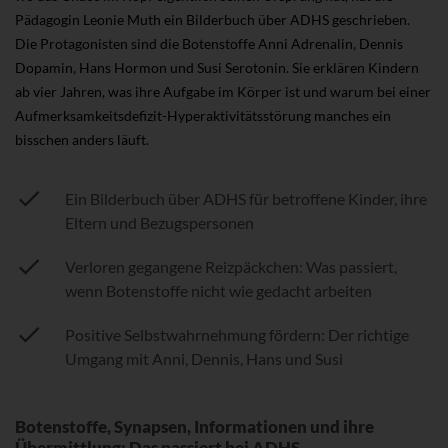
Pädagogin Leonie Muth ein Bilderbuch über ADHS geschrieben.
Die Protagonisten sind die Botenstoffe Anni Adrenalin, Dennis
Dopamin, Hans Hormon und Susi Serotonin. Sie erklären Kindern
ab vier Jahren, was ihre Aufgabe im Körper ist und warum bei einer
Aufmerksamkeitsdefizit-Hyperaktivitätsstörung manches ein
bisschen anders läuft.
Ein Bilderbuch über ADHS für betroffene Kinder, ihre
Eltern und Bezugspersonen
Verloren gegangene Reizpäckchen: Was passiert,
wenn Botenstoffe nicht wie gedacht arbeiten
Positive Selbstwahrnehmung fördern: Der richtige
Umgang mit Anni, Dennis, Hans und Susi
Botenstoffe, Synapsen, Informationen und ihre
Übermittlung: Das passiert bei ADHS