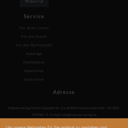
Widerruf
Service
Für Autor:innen
Für die Presse
Für den Buchhandel
Kataloge
Mediadaten
Newsletter
Gutscheine
Adresse
Mabuse-Verlag GmbH
,
Kasseler Str. 1 a
,
60486 Frankfurt am Main
,
Tel: 069 -
707996 - 0
,
E-Mail:
info@mabuse-verlag.de
Um unsere Webseiten für Sie optimal zu gestalten und