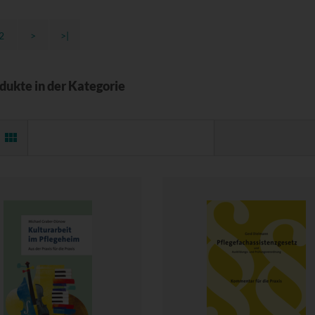
2
>
>|
odukte in der Kategorie