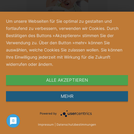
Um unsere Webseiten für Sie optimal zu gestalten und
fortlaufend zu verbessern, verwenden wir Cookies. Durch
Bestätigen des Buttons »Akzeptieren« stimmen Sie der
Verwendung zu. Über den Button »mehr« können Sie
auswählen, welche Cookies Sie zulassen wollen. Sie können
Babyernährung kompakt
Ihre Einwilligung jederzeit mit Wirkung für die Zukunft
Ein Grundlagenbuch mit praktischem
widerrufen oder ändern.
Kurskonzept
Andrea Knörle-Schiegg
ALLE AKZEPTIEREN
26,00 €
MEHR
Powered by
Artikel
1
-
24
von
59
Impressum
|
Datenschutzbestimmungen
1
2
3
>
>|