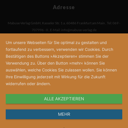
Adresse
Mabuse-Verlag GmbH
,
Kasseler Str. 1 a
,
60486 Frankfurt am Main
,
Tel: 069 -
707996 - 0
,
E-Mail:
info@mabuse-verlag.de
Um unsere Webseiten für Sie optimal zu gestalten und
fortlaufend zu verbessern, verwenden wir Cookies. Durch
Bestätigen des Buttons »Akzeptieren« stimmen Sie der
Verwendung zu. Über den Button »mehr« können Sie
auswählen, welche Cookies Sie zulassen wollen. Sie können
Ihre Einwilligung jederzeit mit Wirkung für die Zukunft
widerrufen oder ändern.
ALLE AKZEPTIEREN
MEHR