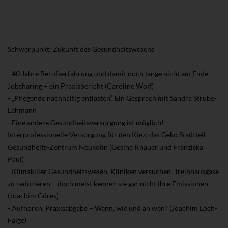
Schwerpunkt: Zukunft des Gesundheitswesens
- 40 Jahre Berufserfahrung und damit noch lange nicht am Ende.
Jobsharing – ein Praxisbericht (Caroline Wolf)
- „Pflegende nachhaltig entlasten“. Ein Gespräch mit Sandra Strube-
Lahmann
- Eine andere Gesundheitsversorgung ist möglich!
Interprofessionelle Versorgung für den Kiez: das Geko Stadtteil-
Gesundheits-Zentrum Neukölln (Gesine Knauer und Franziska
Paul)
- Klimakiller Gesundheitswesen. Kliniken versuchen, Treibhausgase
zu reduzieren – doch meist kennen sie gar nicht ihre Emissionen
(Joachim Göres)
- Aufhören. Praxisabgabe – Wann, wie und an wen? (Joachim Loch-
Falge)