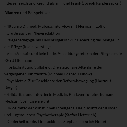
- Besser reich und gesund als arm und krank (Joseph Randersacker)
Bilanzen und Perspektiven
- 48 Jahre Dr. med. Mabuse. Interview mit Hermann Löffler
- Grüße aus der Pflegeredaktion
- Pflegepädagogik als Heilsbringerin? Zur Behebung der Mängel in
der Pflege (Karin Kersting)
- Viele Anläufe und kein Ende. Ausbildungsreform der Pflegeberufe
(Gerd Dielmann)
- Fortschritt und Stillstand. Die stationäre Altenhilfe der
vergangenen Jahrzehnte (Michael Graber-Dünow)
- Psychiatrie. Zur Geschichte der Reformbewegung (Hartmut
Berger)
- Solidarität und Integrierte Medizin. Plädoyer für eine humane
Medizin (Sven Eisenreich)
- Im Zeitalter der künstlichen Intelligenz. Die Zukunft der Kinder-
und Jugendlichen-Psychotherapie (Stefan Hetterich)
- Kinderheilkunde. Ein Rückblick (Stephan Heinrich Nolte)