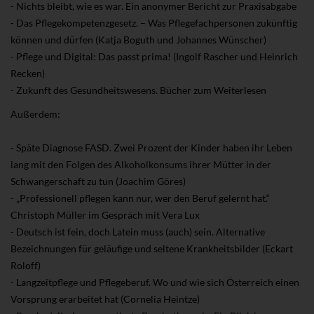
- Nichts bleibt, wie es war. Ein anonymer Bericht zur Praxisabgabe
- Das Pflegekompetenzgesetz. – Was Pflegefachpersonen zukünftig
können und dürfen (Katja Boguth und Johannes Wünscher)
- Pflege und Digital: Das passt prima! (Ingolf Rascher und Heinrich
Recken)
- Zukunft des Gesundheitswesens. Bücher zum Weiterlesen
Außerdem:
- Späte Diagnose FASD. Zwei Prozent der Kinder haben ihr Leben
lang mit den Folgen des Alkoholkonsums ihrer Mütter in der
Schwangerschaft zu tun (Joachim Göres)
- „Professionell pflegen kann nur, wer den Beruf gelernt hat.“
Christoph Müller im Gespräch mit Vera Lux
- Deutsch ist fein, doch Latein muss (auch) sein. Alternative
Bezeichnungen für geläufige und seltene Krankheitsbilder (Eckart
Roloff)
- Langzeitpflege und Pflegeberuf. Wo und wie sich Österreich einen
Vorsprung erarbeitet hat (Cornelia Heintze)