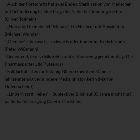
- Auch der Fortschritt hat zwei Enden. Sterilisation von Menschen
mit Behinderung ist eine Frage des Selbstbestimmungsrechts
(Oliver Tolmein)
- „Nun ade, Du mein lieb‘ Mabuse“ Ein Nachruf mit Aussichten
(Michael Wunder)
- ‚Demenz‘ – Vorwärts, rückwärts oder immer im Kreis herum?
(Peter Wißmann)
- Bedeutend, teuer, risikoreich und viel zu wenig gemeinnützig: Die
Pharmasparte (Udo Puteanus)
- Solidarität ist zukunftsfähig. Bilanz einer dem Mabuse
jahrzehntelang verbundene Medizinhistorikerin (Marion
Hulverscheidt)
- „Lindern statt Heilen“ – Subjektiver Blick auf 35 Jahre (nicht nur)
palliative Versorgung (Anette Christian)