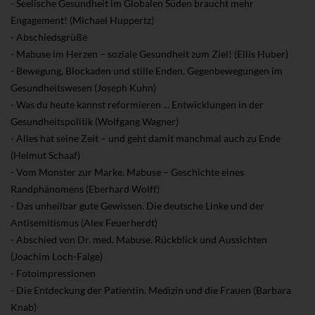
- Seelische Gesundheit im Globalen Süden braucht mehr
Engagement! (Michael Huppertz)
- Abschiedsgrüße
- Mabuse im Herzen – soziale Gesundheit zum Ziel! (Ellis Huber)
- Bewegung, Blockaden und stille Enden. Gegenbewegungen im
Gesundheitswesen (Joseph Kuhn)
- Was du heute kannst reformieren ... Entwicklungen in der
Gesundheitspolitik (Wolfgang Wagner)
- Alles hat seine Zeit – und geht damit manchmal auch zu Ende
(Helmut Schaaf)
- Vom Monster zur Marke. Mabuse – Geschichte eines
Randphänomens (Eberhard Wolff)
- Das unheilbar gute Gewissen. Die deutsche Linke und der
Antisemitismus (Alex Feuerherdt)
- Abschied von Dr. med. Mabuse. Rückblick und Aussichten
(Joachim Loch-Falge)
- Fotoimpressionen
- Die Entdeckung der Patientin. Medizin und die Frauen (Barbara
Knab)