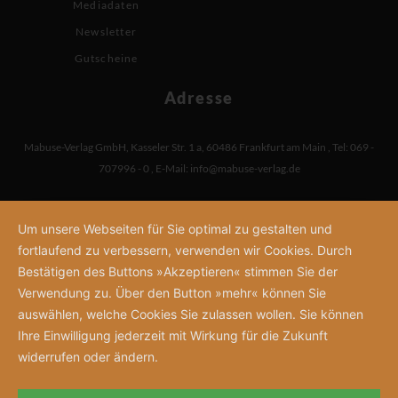
Mediadaten
Newsletter
Gutscheine
Adresse
Mabuse-Verlag GmbH
,
Kasseler Str. 1 a
,
60486 Frankfurt am Main
,
Tel: 069 -
707996 - 0
,
E-Mail:
info@mabuse-verlag.de
Um unsere Webseiten für Sie optimal zu gestalten und
fortlaufend zu verbessern, verwenden wir Cookies. Durch
Bestätigen des Buttons »Akzeptieren« stimmen Sie der
Verwendung zu. Über den Button »mehr« können Sie
auswählen, welche Cookies Sie zulassen wollen. Sie können
Ihre Einwilligung jederzeit mit Wirkung für die Zukunft
widerrufen oder ändern.