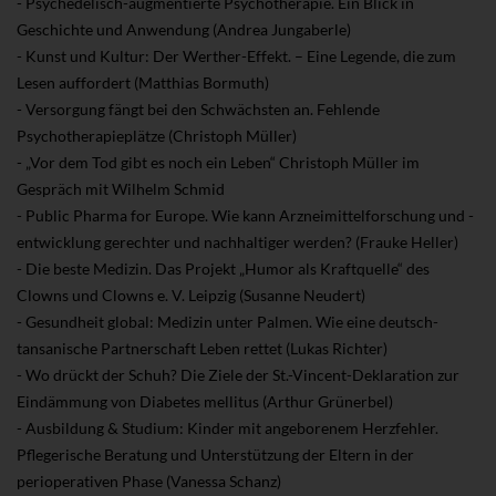
- Psychedelisch-augmentierte Psychotherapie. Ein Blick in
Geschichte und Anwendung (Andrea Jungaberle)
- Kunst und Kultur: Der Werther-Effekt. – Eine Legende, die zum
Lesen auffordert (Matthias Bormuth)
- Versorgung fängt bei den Schwächsten an. Fehlende
Psychotherapieplätze (Christoph Müller)
- „Vor dem Tod gibt es noch ein Leben“ Christoph Müller im
Gespräch mit Wilhelm Schmid
- Public Pharma for Europe. Wie kann Arzneimittelforschung und -
entwicklung gerechter und nachhaltiger werden? (Frauke Heller)
- Die beste Medizin. Das Projekt „Humor als Kraftquelle“ des
Clowns und Clowns e. V. Leipzig (Susanne Neudert)
- Gesundheit global: Medizin unter Palmen. Wie eine deutsch-
tansanische Partnerschaft Leben rettet (Lukas Richter)
- Wo drückt der Schuh? Die Ziele der St.-Vincent-Deklaration zur
Eindämmung von Diabetes mellitus (Arthur Grünerbel)
- Ausbildung & Studium: Kinder mit angeborenem Herzfehler.
Pflegerische Beratung und Unterstützung der Eltern in der
perioperativen Phase (Vanessa Schanz)