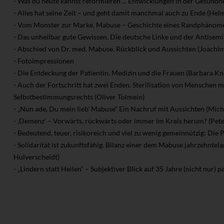
- Was du heute kannst reformieren ... Entwicklungen in der Gesundh
- Alles hat seine Zeit – und geht damit manchmal auch zu Ende (Hel
- Vom Monster zur Marke. Mabuse – Geschichte eines Randphänome
- Das unheilbar gute Gewissen. Die deutsche Linke und der Antisemi
- Abschied von Dr. med. Mabuse. Rückblick und Aussichten (Joachim
- Fotoimpressionen
- Die Entdeckung der Patientin. Medizin und die Frauen (Barbara Kn
- Auch der Fortschritt hat zwei Enden. Sterilisation von Menschen m
Selbstbestimmungsrechts (Oliver Tolmein)
- „Nun ade, Du mein lieb‘ Mabuse“ Ein Nachruf mit Aussichten (Mic
- ‚Demenz‘ – Vorwärts, rückwärts oder immer im Kreis herum? (Pe
- Bedeutend, teuer, risikoreich und viel zu wenig gemeinnützig: Di
- Solidarität ist zukunftsfähig. Bilanz einer dem Mabuse jahrzehnte
Hulverscheidt)
- „Lindern statt Heilen“ – Subjektiver Blick auf 35 Jahre (nicht nur) 