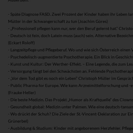
- Späte Diagnose FASD. Zwei Prozent der Kinder haben ihr Leben la
Mütter in der Schwangerschaft zu tun (Joachim Göres)
- „Professionell pflegen kann nur, wer den Beruf gelernt hat.“ Chris
- Deutsch ist fein, doch Latein muss (auch) sein. Alternative Bezeic
(Eckart Roloff)
- Langzeitpflege und Pflegeberuf. Wo und wie sich Österreich einen 
- Psychedelisch-augmentierte Psychotherapie. Ein Blick in Geschi
- Kunst und Kultur: Der Werther-Effekt. – Eine Legende, die zum Le
- Versorgung fängt bei den Schwächsten an. Fehlende Psychotherapi
- „Vor dem Tod gibt es noch ein Leben“ Christoph Müller im Gesprä
- Public Pharma for Europe. Wie kann Arzneimittelforschung und -
(Frauke Heller)
- Die beste Medizin. Das Projekt „Humor als Kraftquelle“ des Clowns
- Gesundheit global: Medizin unter Palmen. Wie eine deutsch-tansani
- Wo drückt der Schuh? Die Ziele der St.-Vincent-Deklaration zur 
Grünerbel)
- Ausbildung & Studium: Kinder mit angeborenem Herzfehler. Pflege