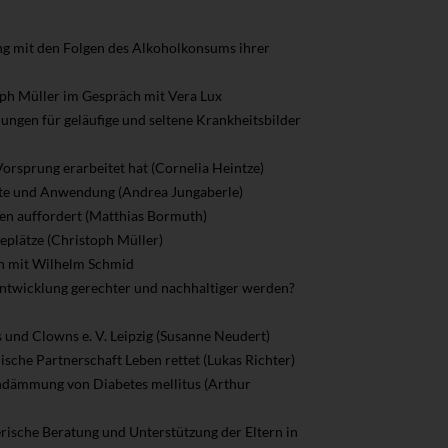
ng mit den Folgen des Alkoholkonsums ihrer
toph Müller im Gespräch mit Vera Lux
hnungen für geläufige und seltene Krankheitsbilder
Vorsprung erarbeitet hat (Cornelia Heintze)
chte und Anwendung (Andrea Jungaberle)
sen auffordert (Matthias Bormuth)
eplätze (Christoph Müller)
ch mit Wilhelm Schmid
entwicklung gerechter und nachhaltiger werden?
 und Clowns e. V. Leipzig (Susanne Neudert)
sche Partnerschaft Leben rettet (Lukas Richter)
Eindämmung von Diabetes mellitus (Arthur
rische Beratung und Unterstützung der Eltern in