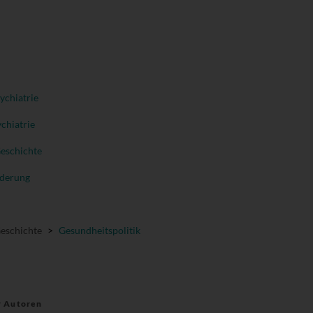
ychiatrie
chiatrie
Geschichte
nderung
Geschichte
>
Gesundheitspolitik
r Autoren