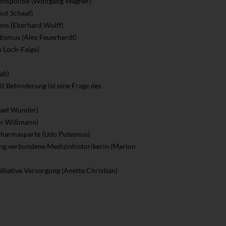
eitspolitik (Wolfgang Wagner)
mut Schaaf)
ns (Eberhard Wolff)
tismus (Alex Feuerherdt)
 Loch-Falge)
ab)
it Behinderung ist eine Frage des
hael Wunder)
ter Wißmann)
e Pharmasparte (Udo Puteanus)
lang verbundene Medizinhistorikerin (Marion
palliative Versorgung (Anette Christian)