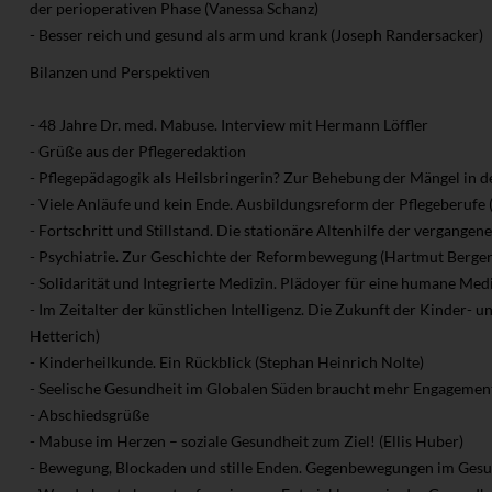
der perioperativen Phase (Vanessa Schanz)
- Besser reich und gesund als arm und krank (Joseph Randersacker)
Bilanzen und Perspektiven
- 48 Jahre Dr. med. Mabuse. Interview mit Hermann Löffler
- Grüße aus der Pflegeredaktion
- Pflegepädagogik als Heilsbringerin? Zur Behebung der Mängel in de
- Viele Anläufe und kein Ende. Ausbildungsreform der Pflegeberufe
- Fortschritt und Stillstand. Die stationäre Altenhilfe der vergang
- Psychiatrie. Zur Geschichte der Reformbewegung (Hartmut Berger
- Solidarität und Integrierte Medizin. Plädoyer für eine humane Medi
- Im Zeitalter der künstlichen Intelligenz. Die Zukunft der Kinder- 
Hetterich)
- Kinderheilkunde. Ein Rückblick (Stephan Heinrich Nolte)
- Seelische Gesundheit im Globalen Süden braucht mehr Engagement
- Abschiedsgrüße
- Mabuse im Herzen – soziale Gesundheit zum Ziel! (Ellis Huber)
- Bewegung, Blockaden und stille Enden. Gegenbewegungen im Ges