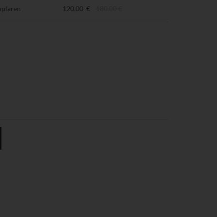
mplaren
120,00 €
180,00 €