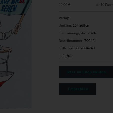
12,00 €
ab 10 Exe
Verlag:
Umfang:
164 Seiten
Erscheinungsjahr:
2024
Bestellnummer:
700424
ISBN:
9783007004240
lieferbar
Jetzt im Shop kaufen
Empfehlen