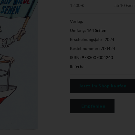
12,00 €
ab 10 Exe
Verlag:
Umfang:
164 Seiten
Erscheinungsjahr:
2024
Bestellnummer:
700424
ISBN:
9783007004240
lieferbar
Jetzt im Shop kaufen
Empfehlen