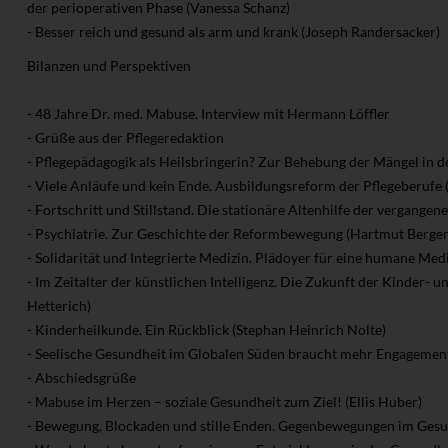
der perioperativen Phase (Vanessa Schanz)
- Besser reich und gesund als arm und krank (Joseph Randersacker)
Bilanzen und Perspektiven
- 48 Jahre Dr. med. Mabuse. Interview mit Hermann Löffler
- Grüße aus der Pflegeredaktion
- Pflegepädagogik als Heilsbringerin? Zur Behebung der Mängel in de
- Viele Anläufe und kein Ende. Ausbildungsreform der Pflegeberufe
- Fortschritt und Stillstand. Die stationäre Altenhilfe der vergang
- Psychiatrie. Zur Geschichte der Reformbewegung (Hartmut Berger
- Solidarität und Integrierte Medizin. Plädoyer für eine humane Medi
- Im Zeitalter der künstlichen Intelligenz. Die Zukunft der Kinder- 
Hetterich)
- Kinderheilkunde. Ein Rückblick (Stephan Heinrich Nolte)
- Seelische Gesundheit im Globalen Süden braucht mehr Engagement
- Abschiedsgrüße
- Mabuse im Herzen – soziale Gesundheit zum Ziel! (Ellis Huber)
- Bewegung, Blockaden und stille Enden. Gegenbewegungen im Ges