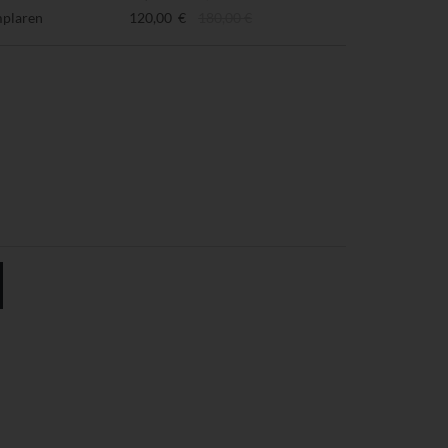
mplaren
120,00 €
180,00 €