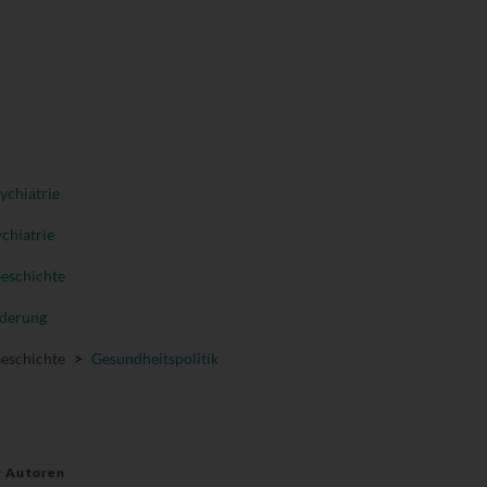
ychiatrie
chiatrie
Geschichte
nderung
Geschichte
>
Gesundheitspolitik
r Autoren