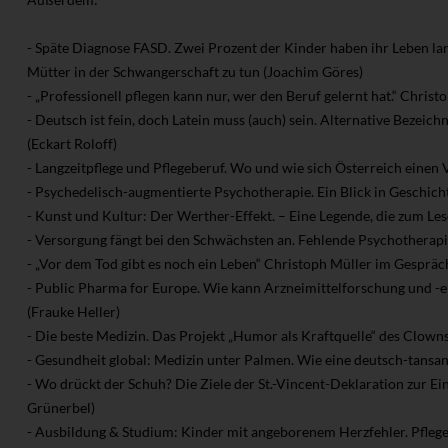
- Späte Diagnose FASD. Zwei Prozent der Kinder haben ihr Leben la
Mütter in der Schwangerschaft zu tun (Joachim Göres)
- „Professionell pflegen kann nur, wer den Beruf gelernt hat.“ Chris
- Deutsch ist fein, doch Latein muss (auch) sein. Alternative Bezeic
(Eckart Roloff)
- Langzeitpflege und Pflegeberuf. Wo und wie sich Österreich einen 
- Psychedelisch-augmentierte Psychotherapie. Ein Blick in Geschi
- Kunst und Kultur: Der Werther-Effekt. – Eine Legende, die zum Le
- Versorgung fängt bei den Schwächsten an. Fehlende Psychotherapi
- „Vor dem Tod gibt es noch ein Leben“ Christoph Müller im Gesprä
- Public Pharma for Europe. Wie kann Arzneimittelforschung und -
(Frauke Heller)
- Die beste Medizin. Das Projekt „Humor als Kraftquelle“ des Clowns
- Gesundheit global: Medizin unter Palmen. Wie eine deutsch-tansani
- Wo drückt der Schuh? Die Ziele der St.-Vincent-Deklaration zur 
Grünerbel)
- Ausbildung & Studium: Kinder mit angeborenem Herzfehler. Pflege