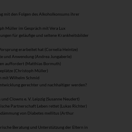
ng mit den Folgen des Alkoholkonsums ihrer
toph Müller im Gespräch mit Vera Lux
hnungen für geläufige und seltene Krankheitsbilder
Vorsprung erarbeitet hat (Cornelia Heintze)
chte und Anwendung (Andrea Jungaberle)
sen auffordert (Matthias Bormuth)
eplätze (Christoph Müller)
ch mit Wilhelm Schmid
entwicklung gerechter und nachhaltiger werden?
 und Clowns e. V. Leipzig (Susanne Neudert)
sche Partnerschaft Leben rettet (Lukas Richter)
Eindämmung von Diabetes mellitus (Arthur
rische Beratung und Unterstützung der Eltern in