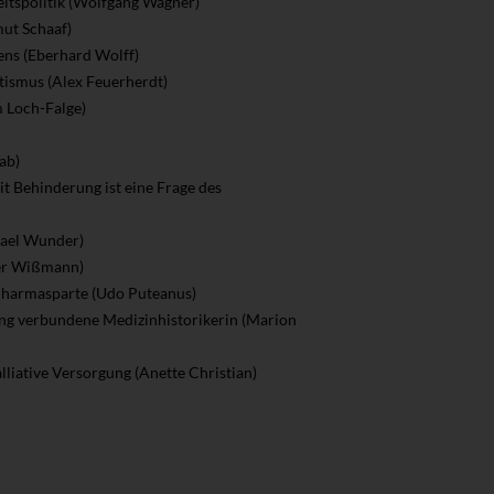
eitspolitik (Wolfgang Wagner)
mut Schaaf)
ns (Eberhard Wolff)
tismus (Alex Feuerherdt)
 Loch-Falge)
ab)
it Behinderung ist eine Frage des
hael Wunder)
ter Wißmann)
e Pharmasparte (Udo Puteanus)
lang verbundene Medizinhistorikerin (Marion
palliative Versorgung (Anette Christian)