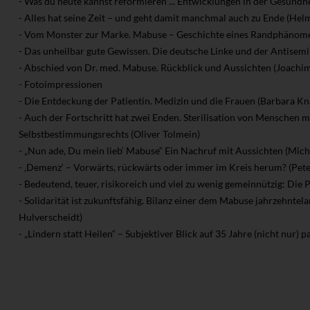
- Was du heute kannst reformieren ... Entwicklungen in der Gesundh
- Alles hat seine Zeit – und geht damit manchmal auch zu Ende (Hel
- Vom Monster zur Marke. Mabuse – Geschichte eines Randphänome
- Das unheilbar gute Gewissen. Die deutsche Linke und der Antisemi
- Abschied von Dr. med. Mabuse. Rückblick und Aussichten (Joachim
- Fotoimpressionen
- Die Entdeckung der Patientin. Medizin und die Frauen (Barbara Kn
- Auch der Fortschritt hat zwei Enden. Sterilisation von Menschen m
Selbstbestimmungsrechts (Oliver Tolmein)
- „Nun ade, Du mein lieb‘ Mabuse“ Ein Nachruf mit Aussichten (Mic
- ‚Demenz‘ – Vorwärts, rückwärts oder immer im Kreis herum? (Pe
- Bedeutend, teuer, risikoreich und viel zu wenig gemeinnützig: Di
- Solidarität ist zukunftsfähig. Bilanz einer dem Mabuse jahrzehnte
Hulverscheidt)
- „Lindern statt Heilen“ – Subjektiver Blick auf 35 Jahre (nicht nur) 