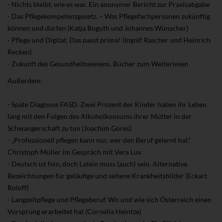
- Nichts bleibt, wie es war. Ein anonymer Bericht zur Praxisabgabe
- Das Pflegekompetenzgesetz. – Was Pflegefachpersonen zukünftig
können und dürfen (Katja Boguth und Johannes Wünscher)
- Pflege und Digital: Das passt prima! (Ingolf Rascher und Heinrich
Recken)
- Zukunft des Gesundheitswesens. Bücher zum Weiterlesen
Außerdem:
- Späte Diagnose FASD. Zwei Prozent der Kinder haben ihr Leben
lang mit den Folgen des Alkoholkonsums ihrer Mütter in der
Schwangerschaft zu tun (Joachim Göres)
- „Professionell pflegen kann nur, wer den Beruf gelernt hat.“
Christoph Müller im Gespräch mit Vera Lux
- Deutsch ist fein, doch Latein muss (auch) sein. Alternative
Bezeichnungen für geläufige und seltene Krankheitsbilder (Eckart
Roloff)
- Langzeitpflege und Pflegeberuf. Wo und wie sich Österreich einen
Vorsprung erarbeitet hat (Cornelia Heintze)