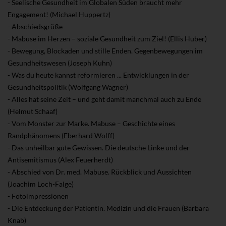
- Seelische Gesundheit im Globalen Süden braucht mehr
Engagement! (Michael Huppertz)
- Abschiedsgrüße
- Mabuse im Herzen – soziale Gesundheit zum Ziel! (Ellis Huber)
- Bewegung, Blockaden und stille Enden. Gegenbewegungen im
Gesundheitswesen (Joseph Kuhn)
- Was du heute kannst reformieren ... Entwicklungen in der
Gesundheitspolitik (Wolfgang Wagner)
- Alles hat seine Zeit – und geht damit manchmal auch zu Ende
(Helmut Schaaf)
- Vom Monster zur Marke. Mabuse – Geschichte eines
Randphänomens (Eberhard Wolff)
- Das unheilbar gute Gewissen. Die deutsche Linke und der
Antisemitismus (Alex Feuerherdt)
- Abschied von Dr. med. Mabuse. Rückblick und Aussichten
(Joachim Loch-Falge)
- Fotoimpressionen
- Die Entdeckung der Patientin. Medizin und die Frauen (Barbara
Knab)