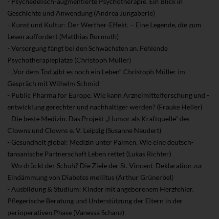
- Psychedelisch-augmentierte Psychotherapie. Ein Blick in
Geschichte und Anwendung (Andrea Jungaberle)
- Kunst und Kultur: Der Werther-Effekt. – Eine Legende, die zum
Lesen auffordert (Matthias Bormuth)
- Versorgung fängt bei den Schwächsten an. Fehlende
Psychotherapieplätze (Christoph Müller)
- „Vor dem Tod gibt es noch ein Leben“ Christoph Müller im
Gespräch mit Wilhelm Schmid
- Public Pharma for Europe. Wie kann Arzneimittelforschung und -
entwicklung gerechter und nachhaltiger werden? (Frauke Heller)
- Die beste Medizin. Das Projekt „Humor als Kraftquelle“ des
Clowns und Clowns e. V. Leipzig (Susanne Neudert)
- Gesundheit global: Medizin unter Palmen. Wie eine deutsch-
tansanische Partnerschaft Leben rettet (Lukas Richter)
- Wo drückt der Schuh? Die Ziele der St.-Vincent-Deklaration zur
Eindämmung von Diabetes mellitus (Arthur Grünerbel)
- Ausbildung & Studium: Kinder mit angeborenem Herzfehler.
Pflegerische Beratung und Unterstützung der Eltern in der
perioperativen Phase (Vanessa Schanz)