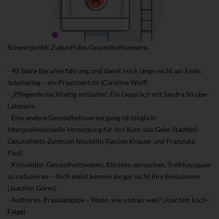
Schwerpunkt: Zukunft des Gesundheitswesens
- 40 Jahre Berufserfahrung und damit noch lange nicht am Ende.
Jobsharing – ein Praxisbericht (Caroline Wolf)
- „Pflegende nachhaltig entlasten“. Ein Gespräch mit Sandra Strube-
Lahmann
- Eine andere Gesundheitsversorgung ist möglich!
Interprofessionelle Versorgung für den Kiez: das Geko Stadtteil-
Gesundheits-Zentrum Neukölln (Gesine Knauer und Franziska
Paul)
- Klimakiller Gesundheitswesen. Kliniken versuchen, Treibhausgase
zu reduzieren – doch meist kennen sie gar nicht ihre Emissionen
(Joachim Göres)
- Aufhören. Praxisabgabe – Wann, wie und an wen? (Joachim Loch-
Falge)