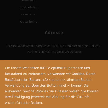
Mediadaten
Newsletter
Gutscheine
Adresse
Mabuse-Verlag GmbH
,
Kasseler Str. 1 a
,
60486 Frankfurt am Main
,
Tel: 069 -
707996 - 0
,
E-Mail:
info@mabuse-verlag.de
Um unsere Webseiten für Sie optimal zu gestalten und
fortlaufend zu verbessern, verwenden wir Cookies. Durch
Bestätigen des Buttons »Akzeptieren« stimmen Sie der
Verwendung zu. Über den Button »mehr« können Sie
auswählen, welche Cookies Sie zulassen wollen. Sie können
Ihre Einwilligung jederzeit mit Wirkung für die Zukunft
widerrufen oder ändern.