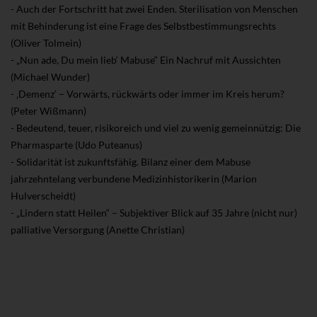
- Auch der Fortschritt hat zwei Enden. Sterilisation von Menschen
mit Behinderung ist eine Frage des Selbstbestimmungsrechts
(Oliver Tolmein)
- „Nun ade, Du mein lieb‘ Mabuse“ Ein Nachruf mit Aussichten
(Michael Wunder)
- ‚Demenz‘ – Vorwärts, rückwärts oder immer im Kreis herum?
(Peter Wißmann)
- Bedeutend, teuer, risikoreich und viel zu wenig gemeinnützig: Die
Pharmasparte (Udo Puteanus)
- Solidarität ist zukunftsfähig. Bilanz einer dem Mabuse
jahrzehntelang verbundene Medizinhistorikerin (Marion
Hulverscheidt)
- „Lindern statt Heilen“ – Subjektiver Blick auf 35 Jahre (nicht nur)
palliative Versorgung (Anette Christian)