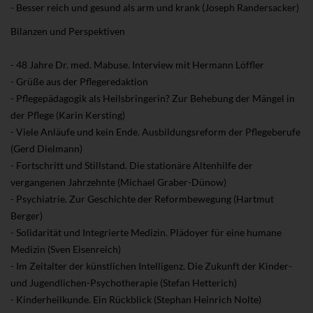
- Besser reich und gesund als arm und krank (Joseph Randersacker)
Bilanzen und Perspektiven
- 48 Jahre Dr. med. Mabuse. Interview mit Hermann Löffler
- Grüße aus der Pflegeredaktion
- Pflegepädagogik als Heilsbringerin? Zur Behebung der Mängel in
der Pflege (Karin Kersting)
- Viele Anläufe und kein Ende. Ausbildungsreform der Pflegeberufe
(Gerd Dielmann)
- Fortschritt und Stillstand. Die stationäre Altenhilfe der
vergangenen Jahrzehnte (Michael Graber-Dünow)
- Psychiatrie. Zur Geschichte der Reformbewegung (Hartmut
Berger)
- Solidarität und Integrierte Medizin. Plädoyer für eine humane
Medizin (Sven Eisenreich)
- Im Zeitalter der künstlichen Intelligenz. Die Zukunft der Kinder-
und Jugendlichen-Psychotherapie (Stefan Hetterich)
- Kinderheilkunde. Ein Rückblick (Stephan Heinrich Nolte)