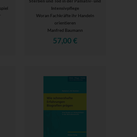
Sterben und Tod in der Palliativ- und
spiel
Intensivpflege
r
Woran Fachkräfte ihr Handeln
orientieren
Manfred Baumann
57,00 €