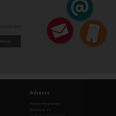
 zu werden.
ieren
Adresse
Mabuse-Verlag GmbH
Kasseler Str. 1 a
60486 Frankfurt am Main