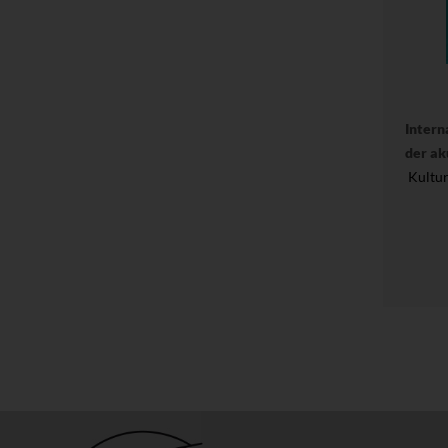
Intern
der ak
Kultu