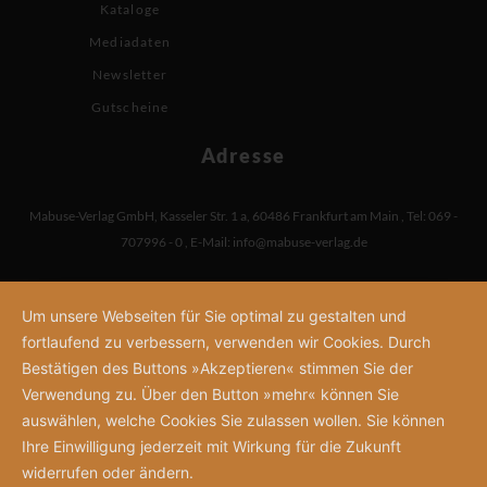
Kataloge
Mediadaten
Newsletter
Gutscheine
Adresse
Mabuse-Verlag GmbH
,
Kasseler Str. 1 a
,
60486 Frankfurt am Main
,
Tel: 069 -
707996 - 0
,
E-Mail:
info@mabuse-verlag.de
Um unsere Webseiten für Sie optimal zu gestalten und
fortlaufend zu verbessern, verwenden wir Cookies. Durch
Bestätigen des Buttons »Akzeptieren« stimmen Sie der
Verwendung zu. Über den Button »mehr« können Sie
auswählen, welche Cookies Sie zulassen wollen. Sie können
Ihre Einwilligung jederzeit mit Wirkung für die Zukunft
widerrufen oder ändern.