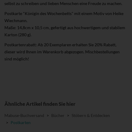
selbst zu schreiben und lieben Menschen eine Freude zu machen.
Postkarte "Königin des Wochenbetts" mit einem Motiv von Heike
Wiechmann.
Maße: 14,8cm x 10,5 cm, gefertigt aus hochwertigem und stabilem
Karton (280 g).
Postkartenrabatt: Ab 20 Exemplaren erhalten Sie 20% Rabatt,
dieser wird Ihnen im Warenkorb abgezogen. Mischbestellungen
sind möglich!
Ähnliche Artikel finden Sie hier
Mabuse-Buchversand
>
Bücher
>
Stöbern & Entdecken
>
Postkarten