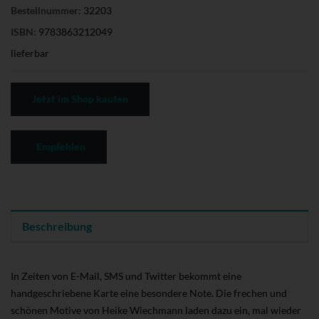
Bestellnummer:
32203
ISBN:
9783863212049
lieferbar
Jetzt im Shop kaufen
Empfehlen
Beschreibung
In Zeiten von E-Mail, SMS und Twitter bekommt eine
handgeschriebene Karte eine besondere Note. Die frechen und
schönen Motive von Heike Wiechmann laden dazu ein, mal wieder