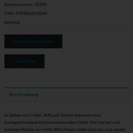
Bestellnummer:
32203
ISBN:
9783863212049
lieferbar
Jetzt im Shop kaufen
Empfehlen
Beschreibung
In Zeiten von E-Mail, SMS und Twitter bekommt eine
handgeschriebene Karte eine besondere Note. Die frechen und
schönen Motive von Heike Wiechmann laden dazu ein, mal wieder