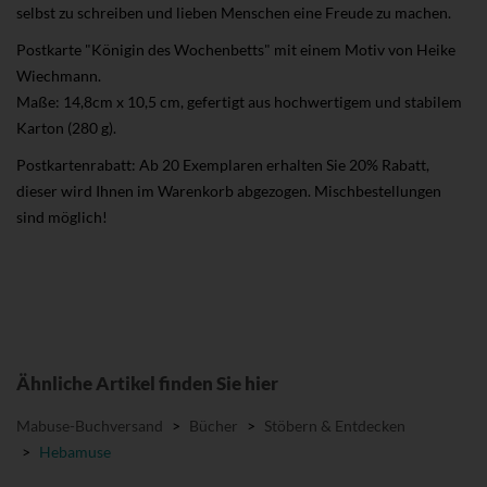
selbst zu schreiben und lieben Menschen eine Freude zu machen.
Postkarte "Königin des Wochenbetts" mit einem Motiv von Heike
Wiechmann.
Maße: 14,8cm x 10,5 cm, gefertigt aus hochwertigem und stabilem
Karton (280 g).
Postkartenrabatt: Ab 20 Exemplaren erhalten Sie 20% Rabatt,
dieser wird Ihnen im Warenkorb abgezogen. Mischbestellungen
sind möglich!
Ähnliche Artikel finden Sie hier
Mabuse-Buchversand
>
Bücher
>
Stöbern & Entdecken
>
Hebamuse