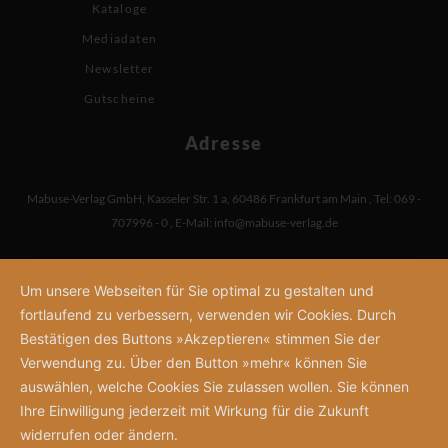
Kataloge
Mediadaten
Newsletter
Gutscheine
Adresse
Mabuse-Verlag GmbH
,
Kasseler Str. 1 a
,
60486 Frankfurt am Main
,
Tel: 069 -
707996 - 0
,
E-Mail:
info@mabuse-verlag.de
Um unsere Webseiten für Sie optimal zu gestalten und
fortlaufend zu verbessern, verwenden wir Cookies. Durch
Bestätigen des Buttons »Akzeptieren« stimmen Sie der
Verwendung zu. Über den Button »mehr« können Sie
auswählen, welche Cookies Sie zulassen wollen. Sie können
Ihre Einwilligung jederzeit mit Wirkung für die Zukunft
widerrufen oder ändern.