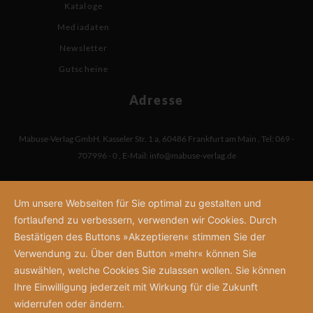
Kataloge
Mediadaten
Newsletter
Gutscheine
Adresse
Mabuse-Verlag GmbH
,
Kasseler Str. 1 a
,
60486 Frankfurt am Main
,
Tel: 069 -
707996 - 0
,
E-Mail:
info@mabuse-verlag.de
Um unsere Webseiten für Sie optimal zu gestalten und
fortlaufend zu verbessern, verwenden wir Cookies. Durch
Bestätigen des Buttons »Akzeptieren« stimmen Sie der
Verwendung zu. Über den Button »mehr« können Sie
auswählen, welche Cookies Sie zulassen wollen. Sie können
Ihre Einwilligung jederzeit mit Wirkung für die Zukunft
widerrufen oder ändern.