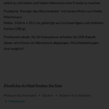
selbst zu schreiben und lieben Menschen eine Freude zu machen.
Postkarte "Königin des Wochenbetts" mit einem Motiv von Heike
Wiechmann.
Maße: 14,8cm x 10,5 cm, gefertigt aus hochwertigem und stabilem
Karton (280 g).
Postkartenrabatt: Ab 20 Exemplaren erhalten Sie 20% Rabatt,
dieser wird Ihnen im Warenkorb abgezogen. Mischbestellungen
sind möglich!
Ähnliche Artikel finden Sie hier
Mabuse-Buchversand
>
Bücher
>
Stöbern & Entdecken
>
Hebamuse