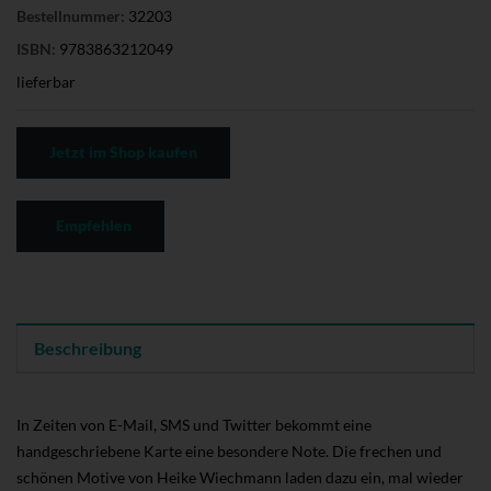
Bestellnummer:
32203
ISBN:
9783863212049
lieferbar
Jetzt im Shop kaufen
Empfehlen
Beschreibung
In Zeiten von E-Mail, SMS und Twitter bekommt eine
handgeschriebene Karte eine besondere Note. Die frechen und
schönen Motive von Heike Wiechmann laden dazu ein, mal wieder